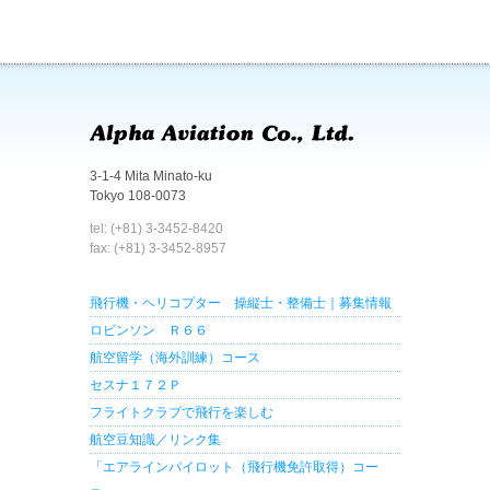
3-1-4 Mita Minato-ku
Tokyo 108-0073
tel: (+81) 3-3452-8420
fax: (+81) 3-3452-8957
飛行機・ヘリコプター 操縦士・整備士｜募集情報
ロビンソン Ｒ６６
航空留学（海外訓練）コース
セスナ１７２Ｐ
フライトクラブで飛行を楽しむ
航空豆知識／リンク集
「エアラインパイロット（飛行機免許取得）コー