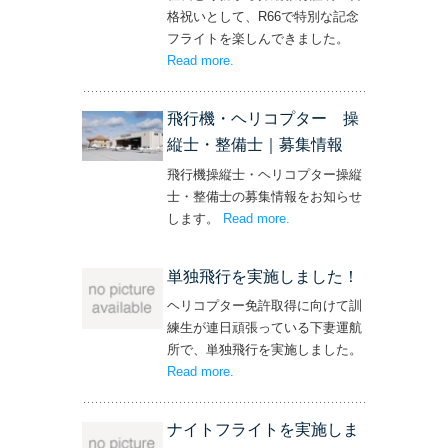
格祝いとして、R66で特別な記念
フライトを楽しんできました。
Read more
– ‘社長と専務からの嬉しいプレゼン
.
ト！’
飛行機・ヘリコプター 操
縦士・整備士｜募集情報
飛行機操縦士・ヘリコプター操縦
士・整備士の募集情報をお知らせ
します。
Read more
– ‘飛行機・ヘリコプター
.
操縦士・整備士｜募集情報’
単独飛行を実施しました！
ヘリコプター免許取得に向けて訓
練生が連日頑張っている下妻運航
所で、単独飛行を実施しました。
Read more
– ‘単独飛行を実施しました！’
.
ナイトフライトを実施しま