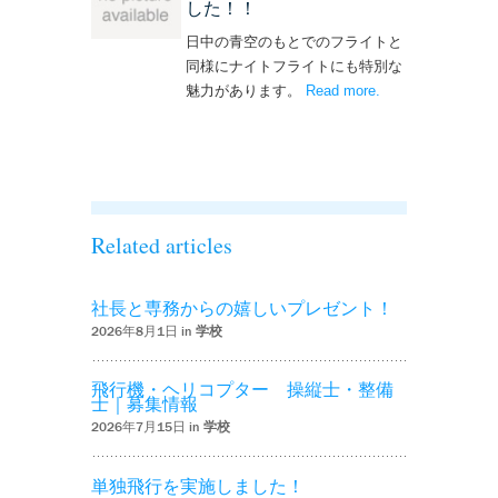
した！！
日中の青空のもとでのフライトと
同様にナイトフライトにも特別な
魅力があります。
Read more
– ‘ナイトフライト
.
を実施しまし
た！！’
Related articles
社長と専務からの嬉しいプレゼント！
2026年8月1日 in
学校
飛行機・ヘリコプター 操縦士・整備
士｜募集情報
2026年7月15日 in
学校
単独飛行を実施しました！