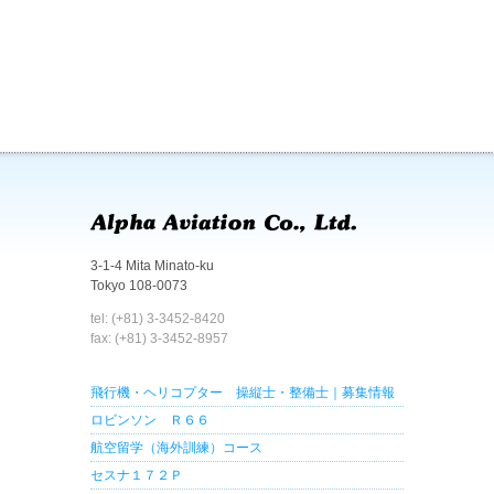
3-1-4 Mita Minato-ku
Tokyo 108-0073
tel: (+81) 3-3452-8420
fax: (+81) 3-3452-8957
飛行機・ヘリコプター 操縦士・整備士｜募集情報
ロビンソン Ｒ６６
航空留学（海外訓練）コース
セスナ１７２Ｐ