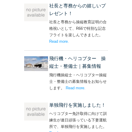
社長と専務からの嬉しいプ
レゼント！
社長と専務から操縦教育証明の合
格祝いとして、R66で特別な記念
フライトを楽しんできました。
Read more
– ‘社長と専務からの嬉しいプレゼン
.
ト！’
飛行機・ヘリコプター 操
縦士・整備士｜募集情報
飛行機操縦士・ヘリコプター操縦
士・整備士の募集情報をお知らせ
します。
Read more
– ‘飛行機・ヘリコプター
.
操縦士・整備士｜募集情報’
単独飛行を実施しました！
ヘリコプター免許取得に向けて訓
練生が連日頑張っている下妻運航
所で、単独飛行を実施しました。