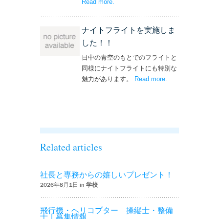
Read more
– ‘単独飛行を実施しました！’
.
ナイトフライトを実施しま
した！！
日中の青空のもとでのフライトと
同様にナイトフライトにも特別な
魅力があります。
Read more
– ‘ナイトフライト
.
を実施しまし
た！！’
Related articles
社長と専務からの嬉しいプレゼント！
2026年8月1日 in
学校
飛行機・ヘリコプター 操縦士・整備
士｜募集情報