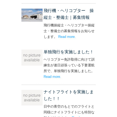
ト！’
飛行機・ヘリコプター 操
縦士・整備士｜募集情報
飛行機操縦士・ヘリコプター操縦
士・整備士の募集情報をお知らせ
します。
Read more
– ‘飛行機・ヘリコプター
.
操縦士・整備士｜募集情報’
単独飛行を実施しました！
ヘリコプター免許取得に向けて訓
練生が連日頑張っている下妻運航
所で、単独飛行を実施しました。
Read more
– ‘単独飛行を実施しました！’
.
ナイトフライトを実施しま
した！！
日中の青空のもとでのフライトと
同様にナイトフライトにも特別な