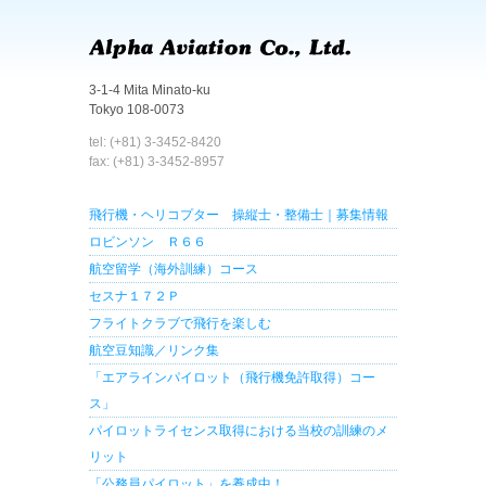
3-1-4 Mita Minato-ku
Tokyo 108-0073
tel: (+81) 3-3452-8420
fax: (+81) 3-3452-8957
飛行機・ヘリコプター 操縦士・整備士｜募集情報
ロビンソン Ｒ６６
航空留学（海外訓練）コース
セスナ１７２Ｐ
フライトクラブで飛行を楽しむ
航空豆知識／リンク集
「エアラインパイロット（飛行機免許取得）コー
ス」
パイロットライセンス取得における当校の訓練のメ
リット
「公務員パイロット」を養成中！