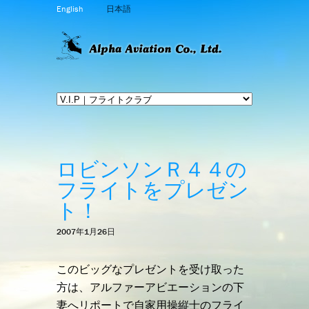
English
日本語
ロビンソンＲ４４の
フライトをプレゼン
ト！
2007年1月26日
このビッグなプレゼントを受け取った
方は、アルファーアビエーションの下
妻へリポートで自家用操縦士のフライ