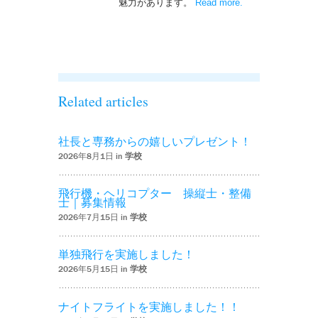
魅力があります。
Read more
– ‘ナイトフライト
.
を実施しまし
た！！’
Related articles
社長と専務からの嬉しいプレゼント！
2026年8月1日 in
学校
飛行機・ヘリコプター 操縦士・整備
士｜募集情報
2026年7月15日 in
学校
単独飛行を実施しました！
2026年5月15日 in
学校
ナイトフライトを実施しました！！