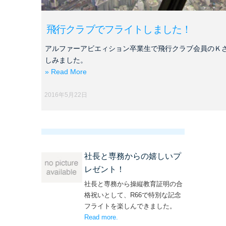
飛行クラブでフライトしました！
アルファーアビエィション卒業生で飛行クラブ会員のＫ
しみました。
» Read More
2016年5月22日
社長と専務からの嬉しいプ
レゼント！
社長と専務から操縦教育証明の合
格祝いとして、R66で特別な記念
フライトを楽しんできました。
Read more
– ‘社長と専務からの嬉しいプレゼン
.