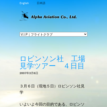
English
日本語
ロビンソン社 工場
見学ツアー ４日目
2007年3月6日
３月６日（現地５日）ロビンソン社見
学
いよいよ今回の目的である、ロビンソ