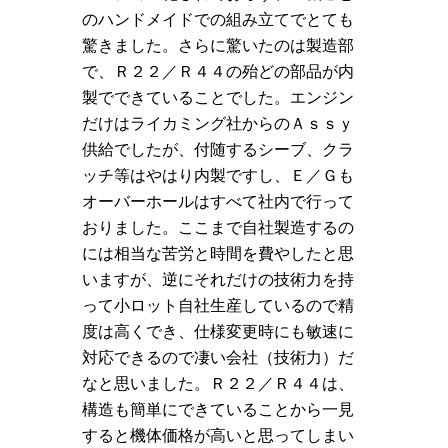
のハンドメイドでの組み立てでとても
驚きました。さらに驚いたのは製造部
で、Ｒ２２／Ｒ４４の殆どの部品が内
製でできていることでした。エンジン
だけはライカミング社からのＡｓｓｙ
供給でしたが、付随するシーブ、クラ
ッチ等はやはり内製ですし、Ｅ／Ｇも
オーバーホールはすべて社内で行って
おりました。ここまで自社製造するの
には相当な苦労と時間を費やしたと思
いますが、逆にそれだけの技術力を持
って小ロット自社生産しているので精
度は高くでき、仕様変更時にも敏速に
対応できるので凄い会社（技術力）だ
なと思いました。Ｒ２２／Ｒ４４は、
構造も簡単にできていることから一見
すると機体価格が高いと思ってしまい