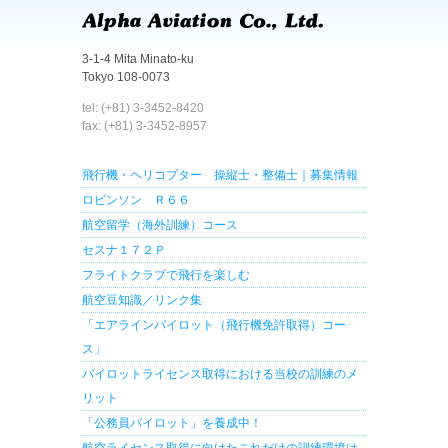
3-1-4 Mita Minato-ku
Tokyo 108-0073
tel: (+81) 3-3452-8420
fax: (+81) 3-3452-8957
飛行機・ヘリコプター 操縦士・整備士｜募集情報
ロビンソン Ｒ６６
航空留学（海外訓練）コース
セスナ１７２Ｐ
フライトクラブで飛行を楽しむ
航空豆知識／リンク集
「エアラインパイロット（飛行機免許取得）コー
ス」
パイロットライセンス取得における当校の訓練のメ
リット
「公務員パイロット」を養成中！