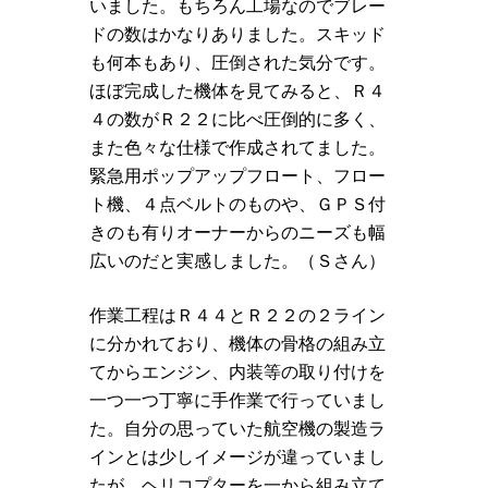
いました。もちろん工場なのでブレー
ドの数はかなりありました。スキッド
も何本もあり、圧倒された気分です。
ほぼ完成した機体を見てみると、Ｒ４
４の数がＲ２２に比べ圧倒的に多く、
また色々な仕様で作成されてました。
緊急用ポップアップフロート、フロー
ト機、４点ベルトのものや、ＧＰＳ付
きのも有りオーナーからのニーズも幅
広いのだと実感しました。（Ｓさん）
作業工程はＲ４４とＲ２２の２ライン
に分かれており、機体の骨格の組み立
てからエンジン、内装等の取り付けを
一つ一つ丁寧に手作業で行っていまし
た。自分の思っていた航空機の製造ラ
インとは少しイメージが違っていまし
たが、ヘリコプターを一から組み立て