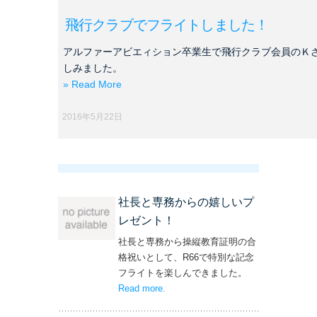
飛行クラブでフライトしました！
アルファーアビエィション卒業生で飛行クラブ会員のＫ
しみました。
» Read More
2016年5月22日
社長と専務からの嬉しいプ
レゼント！
社長と専務から操縦教育証明の合
格祝いとして、R66で特別な記念
フライトを楽しんできました。
Read more
– ‘社長と専務からの嬉しいプレゼン
.
ト！’