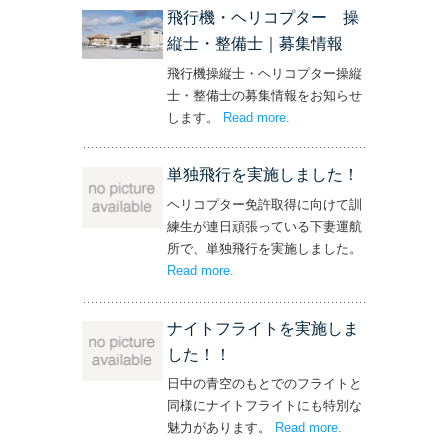
飛行機・ヘリコプター 操
縦士・整備士｜募集情報
飛行機操縦士・ヘリコプター操縦
士・整備士の募集情報をお知らせ
します。
Read more
– ‘飛行機・ヘリコプター
.
操縦士・整備士｜募集情報’
単独飛行を実施しました！
ヘリコプター免許取得に向けて訓
練生が連日頑張っている下妻運航
所で、単独飛行を実施しました。
Read more
– ‘単独飛行を実施しました！’
.
ナイトフライトを実施しま
した！！
日中の青空のもとでのフライトと
同様にナイトフライトにも特別な
魅力があります。
Read more
– ‘ナイトフライト
.