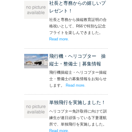
社長と専務からの嬉しいプ
レゼント！
社長と専務から操縦教育証明の合
格祝いとして、R66で特別な記念
フライトを楽しんできました。
Read more
– ‘社長と専務からの嬉しいプレゼン
.
ト！’
飛行機・ヘリコプター 操
縦士・整備士｜募集情報
飛行機操縦士・ヘリコプター操縦
士・整備士の募集情報をお知らせ
します。
Read more
– ‘飛行機・ヘリコプター
.
操縦士・整備士｜募集情報’
単独飛行を実施しました！
ヘリコプター免許取得に向けて訓
練生が連日頑張っている下妻運航
所で、単独飛行を実施しました。
Read more
– ‘単独飛行を実施しました！’
.