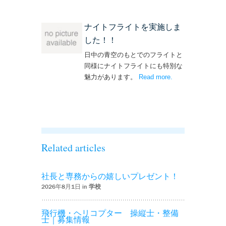
ナイトフライトを実施しま
した！！
日中の青空のもとでのフライトと
同様にナイトフライトにも特別な
魅力があります。
Read more
– ‘ナイトフライト
.
を実施しまし
た！！’
Related articles
社長と専務からの嬉しいプレゼント！
2026年8月1日 in
学校
飛行機・ヘリコプター 操縦士・整備
士｜募集情報