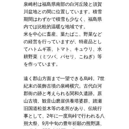
泉崎村は福島県南部の白河丘陵と須賀
川盆地との間に位置しています。積雪
期間はわずかで積雪も少なく、福島県
内では比較的温暖な地域です。
米を中心に畜産、葉たばこ、野菜など
の経営を行っていますが、特産品とし
てハトムギ茶、トマト、キュウリ、水
耕野菜（ミツバ、パセリ、こねぎ）等
を作っています。
遠く郡山方面まで一望できる烏峠。7世
紀末の装飾古墳の泉崎横穴。古代白河
郡衙の跡と考えられる関和久遺跡。原
山古墳、観音山磨崖供養塔婆群、踏瀬
旧国道松並木等の名所があり、伝統行
事として、2年に一度烏峠で行われる八
朔大祭、9月中旬の豊年祈願の熊野講、