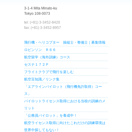
3-1-4 Mita Minato-ku
Tokyo 108-0073
tel: (+81) 3-3452-8420
fax: (+81) 3-3452-8957
飛行機・ヘリコプター 操縦士・整備士｜募集情報
ロビンソン Ｒ６６
航空留学（海外訓練）コース
セスナ１７２Ｐ
フライトクラブで飛行を楽しむ
航空豆知識／リンク集
「エアラインパイロット（飛行機免許取得）コー
ス」
パイロットライセンス取得における当校の訓練のメ
リット
「公務員パイロット」を養成中！
航空ライセンス取得に向けたこれだけの訓練環境は
世界中探してもない！