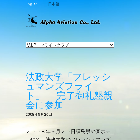
English
日本語
法政大学「フレッシ
ュマンズフライ
ト」 完了御礼懇親
会に参加
2008年9月20日
２００８年９月２０日福島県の某ホテ
ルにて、法政大学のフレッシュマンズ