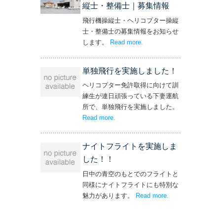
縦士・整備士｜募集情報
飛行機操縦士・ヘリコプター操縦
士・整備士の募集情報をお知らせ
します。
Read more
– ‘飛行機・ヘリコプター
.
操縦士・整備士｜募集情報’
単独飛行を実施しました！
ヘリコプター免許取得に向けて訓
練生が連日頑張っている下妻運航
所で、単独飛行を実施しました。
Read more
– ‘単独飛行を実施しました！’
.
ナイトフライトを実施しま
した！！
日中の青空のもとでのフライトと
同様にナイトフライトにも特別な
魅力があります。
Read more
– ‘ナイトフライト
.
を実施しまし
た！！’