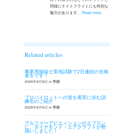
同様にナイトフライトにも特別な
魅力があります。
Read more
– ‘ナイトフライト
.
を実施しまし
た！！’
Related articles
事業用操縦士実地試験で2日連続の合格
者をです！
2026年8月8日 in
学校
プロパイロットへの道を着実に歩む訓
練生のご紹介
2026年8月6日 in
学校
アルファーアビエィションのエプロン
に、ダイヤモンド・エアクラフトが勢
揃いしました！