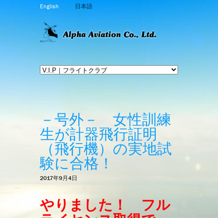
English
日本語
－号外－ 女性訓練
生が計器飛行証明
（飛行機）の実地試
験に合格！
2017年9月4日
やりました！ フル