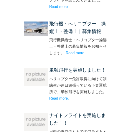
フライトを楽しんできました。
Read more
– ‘社長と専務からの嬉しいプレゼン
.
ト！’
飛行機・ヘリコプター 操
縦士・整備士｜募集情報
飛行機操縦士・ヘリコプター操縦
士・整備士の募集情報をお知らせ
します。
Read more
– ‘飛行機・ヘリコプター
.
操縦士・整備士｜募集情報’
単独飛行を実施しました！
ヘリコプター免許取得に向けて訓
練生が連日頑張っている下妻運航
所で、単独飛行を実施しました。
Read more
– ‘単独飛行を実施しました！’
.
ナイトフライトを実施しま
した！！
日中の青空のもとでのフライトと