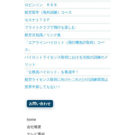
ロビンソン Ｒ６６
航空留学（海外訓練）コース
セスナ１７２Ｐ
フライトクラブで飛行を楽しむ
航空豆知識／リンク集
「エアラインパイロット（飛行機免許取得）コー
ス」
パイロットライセンス取得における当校の訓練のメ
リット
「公務員パイロット」を養成中！
航空ライセンス取得に向けたこれだけの訓練環境は
世界中探してもない！
お問い合わせ
home
会社概要
テレビ番組