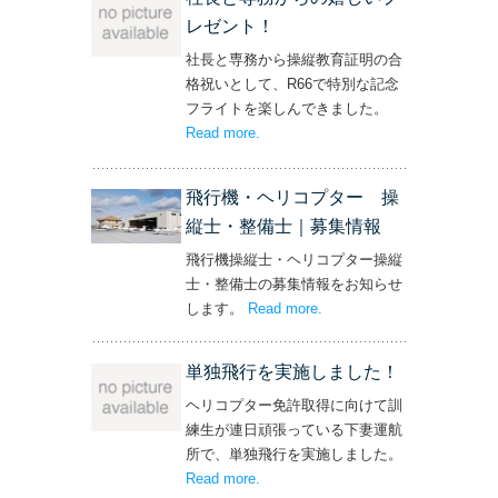
レゼント！
社長と専務から操縦教育証明の合
格祝いとして、R66で特別な記念
フライトを楽しんできました。
Read more
– ‘社長と専務からの嬉しいプレゼン
.
ト！’
飛行機・ヘリコプター 操
縦士・整備士｜募集情報
飛行機操縦士・ヘリコプター操縦
士・整備士の募集情報をお知らせ
します。
Read more
– ‘飛行機・ヘリコプター
.
操縦士・整備士｜募集情報’
単独飛行を実施しました！
ヘリコプター免許取得に向けて訓
練生が連日頑張っている下妻運航
所で、単独飛行を実施しました。
Read more
– ‘単独飛行を実施しました！’
.