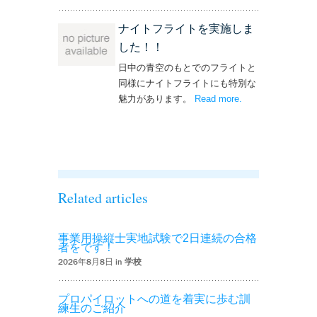
ナイトフライトを実施しま
した！！
日中の青空のもとでのフライトと
同様にナイトフライトにも特別な
魅力があります。
Read more
– ‘ナイトフライト
.
を実施しまし
た！！’
Related articles
事業用操縦士実地試験で2日連続の合格
者をです！
2026年8月8日 in
学校
プロパイロットへの道を着実に歩む訓
練生のご紹介