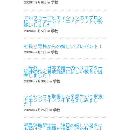
2026年8月6日 in
学校
アルファーアビエィションのエプロン
に、ダイヤモンド・エアクラフトが勢
揃いしました！
2026年8月5日 in
学校
社長と専務からの嬉しいプレゼント！
2026年8月1日 in
学校
－号外－ 日本で唯一のヘリコプター
訓練の指定養成施設に新しい教官が誕
生しました！
2026年7月30日 in
学校
ライセンスを取得した卒業生がご家族
とエンジョイフライトを楽しみまし
た！
2026年7月25日 in
学校
福島運航所では、連日の厳しい暑さに
も負けず、訓練が活発に行われていま