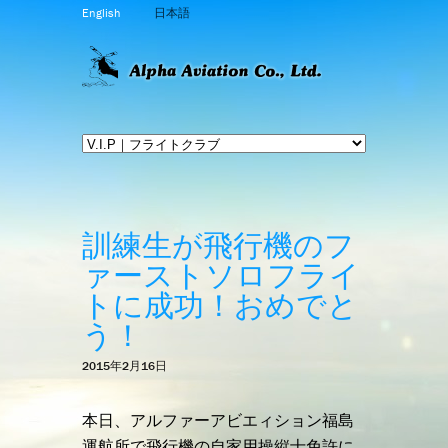
English
日本語
訓練生が飛行機のフ
ァーストソロフライ
トに成功！おめでと
う！
2015年2月16日
本日、アルファーアビエィション福島
運航所で飛行機の自家用操縦士免許に