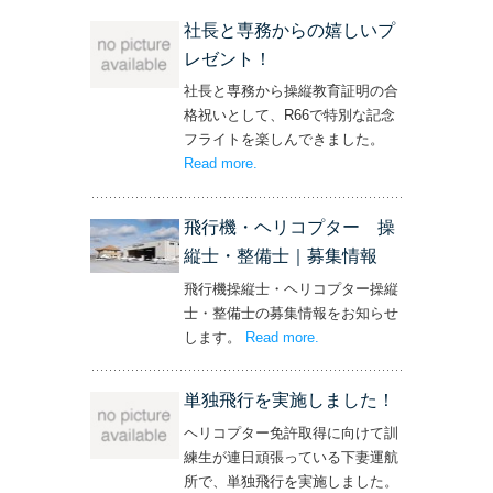
社長と専務からの嬉しいプ
レゼント！
社長と専務から操縦教育証明の合
格祝いとして、R66で特別な記念
フライトを楽しんできました。
Read more
– ‘社長と専務からの嬉しいプレゼン
.
ト！’
飛行機・ヘリコプター 操
縦士・整備士｜募集情報
飛行機操縦士・ヘリコプター操縦
士・整備士の募集情報をお知らせ
します。
Read more
– ‘飛行機・ヘリコプター
.
操縦士・整備士｜募集情報’
単独飛行を実施しました！
ヘリコプター免許取得に向けて訓
練生が連日頑張っている下妻運航
所で、単独飛行を実施しました。