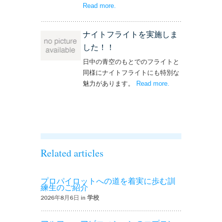
Read more
– ‘単独飛行を実施しました！’
.
ナイトフライトを実施しま
した！！
日中の青空のもとでのフライトと
同様にナイトフライトにも特別な
魅力があります。
Read more
– ‘ナイトフライト
.
を実施しまし
た！！’
Related articles
プロパイロットへの道を着実に歩む訓
練生のご紹介
2026年8月6日 in
学校