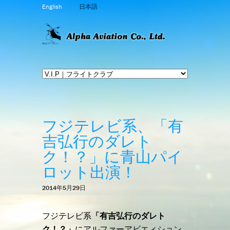
English
日本語
フジテレビ系、「有
吉弘行のダレト
ク！？」に青山パイ
ロット出演！
2014年5月29日
フジテレビ系
「有吉弘行のダレト
ク！？」
にアルファーアビエィション