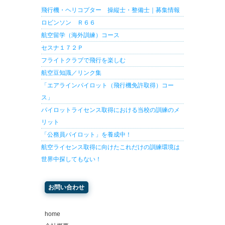
飛行機・ヘリコプター 操縦士・整備士｜募集情報
ロビンソン Ｒ６６
航空留学（海外訓練）コース
セスナ１７２Ｐ
フライトクラブで飛行を楽しむ
航空豆知識／リンク集
「エアラインパイロット（飛行機免許取得）コー
ス」
パイロットライセンス取得における当校の訓練のメ
リット
「公務員パイロット」を養成中！
航空ライセンス取得に向けたこれだけの訓練環境は
世界中探してもない！
お問い合わせ
home