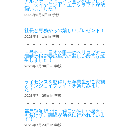
アルファーアビエィションのエプロン
に、ダイヤモンド・エアクラフトが勢
揃いしました！
2026年8月5日 in
学校
社長と専務からの嬉しいプレゼント！
2026年8月1日 in
学校
－号外－ 日本で唯一のヘリコプター
訓練の指定養成施設に新しい教官が誕
生しました！
2026年7月30日 in
学校
ライセンスを取得した卒業生がご家族
とエンジョイフライトを楽しみまし
た！
2026年7月25日 in
学校
福島運航所では、連日の厳しい暑さに
も負けず、訓練が活発に行われていま
す！
2026年7月23日 in
学校