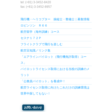
tel: (+81) 3-3452-8420
fax: (+81) 3-3452-8957
飛行機・ヘリコプター 操縦士・整備士｜募集情報
ロビンソン Ｒ６６
航空留学（海外訓練）コース
セスナ１７２Ｐ
フライトクラブで飛行を楽しむ
航空豆知識／リンク集
「エアラインパイロット（飛行機免許取得）コー
ス」
パイロットライセンス取得における当校の訓練のメ
リット
「公務員パイロット」を養成中！
航空ライセンス取得に向けたこれだけの訓練環境は
世界中探してもない！
お問い合わせ