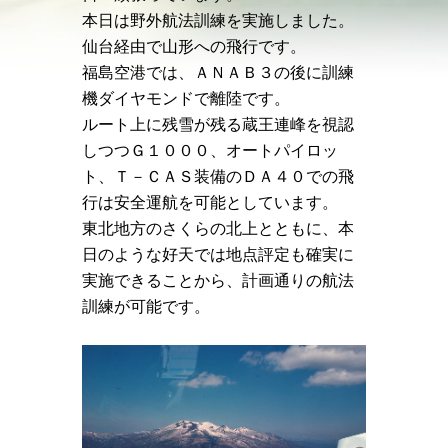
本日は野外航法訓練を実施しました。
仙台経由で山形への飛行です。
福島空港では、ＡＮＡＢ３の後に訓練
機ダイヤモンドで離陸です。
ルート上に残雪が残る蔵王連峰を視認
しつつＧ１０００、オートパイロッ
ト、Ｔ－ＣＡＳ装備のＤＡ４０での飛
行は安全運航を可能としています。
東北地方のさくらの北上とともに、本
日のような好天では地点評定も確実に
実施できることから、計画通りの航法
訓練が可能です。