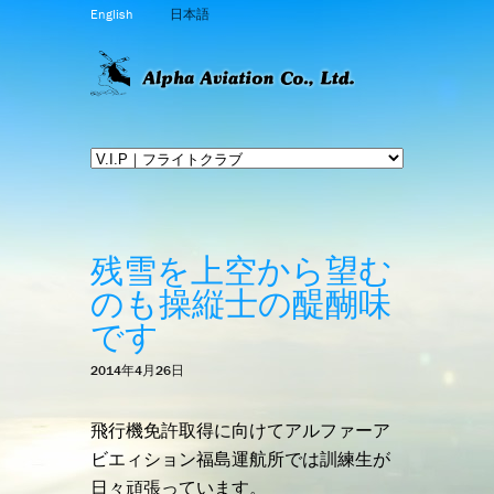
English
日本語
残雪を上空から望む
のも操縦士の醍醐味
です
2014年4月26日
飛行機免許取得に向けてアルファーア
ビエィション福島運航所では訓練生が
日々頑張っています。