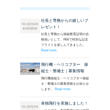
社長と専務からの嬉しいプ
レゼント！
社長と専務から操縦教育証明の合
格祝いとして、R66で特別な記念
フライトを楽しんできました。
Read more
– ‘社長と専務からの嬉しいプレゼン
.
ト！’
飛行機・ヘリコプター 操
縦士・整備士｜募集情報
飛行機操縦士・ヘリコプター操縦
士・整備士の募集情報をお知らせ
します。
Read more
– ‘飛行機・ヘリコプター
.
操縦士・整備士｜募集情報’
単独飛行を実施しました！