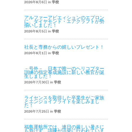
2026年8月6日 in
学校
アルファーアビエィションのエプロン
に、ダイヤモンド・エアクラフトが勢
揃いしました！
2026年8月5日 in
学校
社長と専務からの嬉しいプレゼント！
2026年8月1日 in
学校
－号外－ 日本で唯一のヘリコプター
訓練の指定養成施設に新しい教官が誕
生しました！
2026年7月30日 in
学校
ライセンスを取得した卒業生がご家族
とエンジョイフライトを楽しみまし
た！
2026年7月25日 in
学校
福島運航所では、連日の厳しい暑さに
も負けず、訓練が活発に行われていま