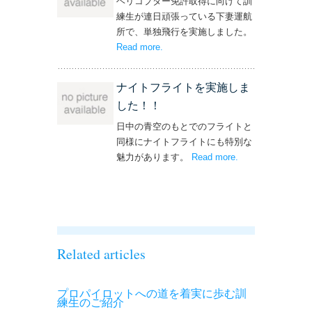
ヘリコプター免許取得に向けて訓
練生が連日頑張っている下妻運航
所で、単独飛行を実施しました。
Read more
– ‘単独飛行を実施しました！’
.
ナイトフライトを実施しま
した！！
日中の青空のもとでのフライトと
同様にナイトフライトにも特別な
魅力があります。
Read more
– ‘ナイトフライト
.
を実施しまし
た！！’
Related articles
プロパイロットへの道を着実に歩む訓
練生のご紹介