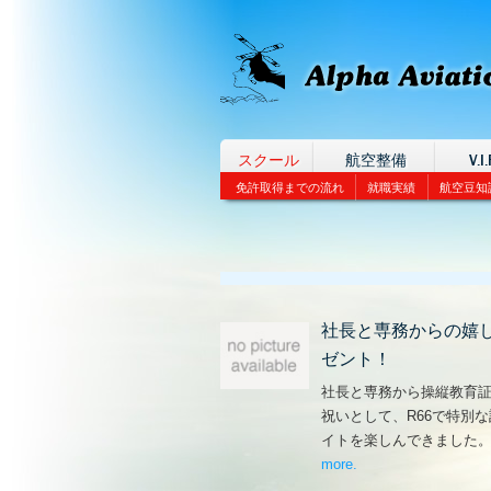
スクール
航空整備
V.I.
免許取得までの流れ
就職実績
航空豆知
社長と専務からの嬉
ゼント！
社長と専務から操縦教育
祝いとして、R66で特別
イトを楽しんできました
more
– ‘社長と専務からの
.