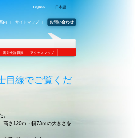
English
日本語
案内
サイトマップ
お問い合わせ
海外免許切換
アクセスマップ
士目線でご覧くだ
た。
高さ120ｍ・幅73ｍの大きさを