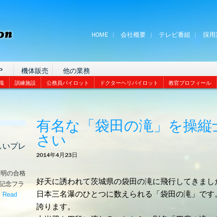
HOME
会社概要
テレビ番組
採用
P
機体販売
他の業務
識
訓練施設
公務員パイロット
ドクターヘリパイロット
教官プロフィール
有名な「袋田の滝」を操縦
さい
しいプレ
2014年4月23日
証明の合格
好天に誘われて茨城県の袋田の滝に飛行してきまし
な記念フラ
日本三名瀑のひとつに数えられる「袋田の滝」です。
。
Read
嬉しいプレゼント！’
誇ります。