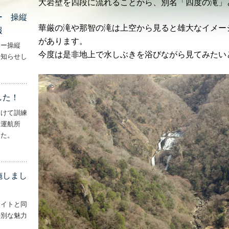
大岩壁を四段に流れることから、別名「四度の滝」
ー 操縦
華厳の滝や那智の滝は上空から見ると雄大なイメー
報
があります。
ター操縦
今度は是非地上で水しぶきを浴びながら見てみたい
お知らせし
行機・ヘリコプター 操縦士・整備士｜募集情報’
した！
向けて訓練
妻運航所
した。
実施しました！’
施しまし
ライトと同
特別な魅力
– ‘ナイトフライトを実施しました！！’