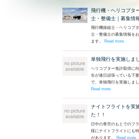
飛行機・ヘリコプタ
士・整備士｜募集情
飛行機操縦士・ヘリコプ
士・整備士の募集情報を
ます。
Read more
– ‘飛
.
単独飛行を実施しま
ヘリコプター免許取得に
生が連日頑張っている下
で、単独飛行を実施しま
Read more
– ‘単独飛行を
.
ナイトフライトを実
た！！
日中の青空のもとでのフ
様にナイトフライトにも
があります。
Read more
.