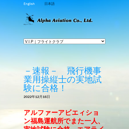
English
日本語
－速報－ 飛行機事
業用操縦士の実地試
験に合格！
2022年12月16日
アルファーアビエィショ
ン福島運航所でまた一人、