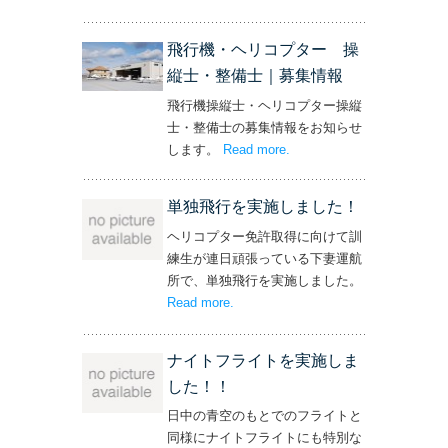
ト！’
飛行機・ヘリコプター 操
縦士・整備士｜募集情報
飛行機操縦士・ヘリコプター操縦
士・整備士の募集情報をお知らせ
します。
Read more
– ‘飛行機・ヘリコプター
.
操縦士・整備士｜募集情報’
単独飛行を実施しました！
ヘリコプター免許取得に向けて訓
練生が連日頑張っている下妻運航
所で、単独飛行を実施しました。
Read more
– ‘単独飛行を実施しました！’
.
ナイトフライトを実施しま
した！！
日中の青空のもとでのフライトと
同様にナイトフライトにも特別な