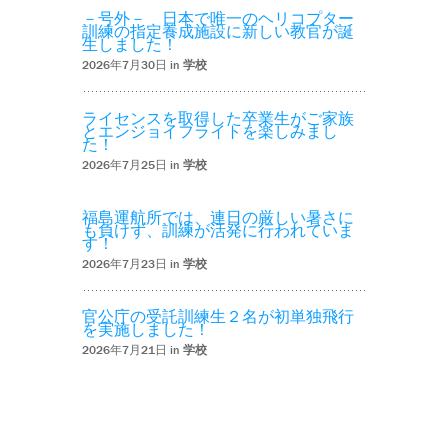
－号外－ 日本で唯一のヘリコプター
訓練の指定養成施設に新しい教官が誕
生しました！
2026年7月30日 in
学校
ライセンスを取得した卒業生がご家族
とエンジョイフライトを楽しみまし
た！
2026年7月25日 in
学校
福島運航所では、連日の厳しい暑さに
も負けず、訓練が活発に行われていま
す！
2026年7月23日 in
学校
官公庁の受託訓練生２名が初単独飛行
を実施しました！
2026年7月21日 in
学校