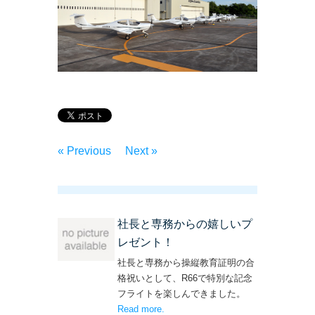
« Previous
Next »
社長と専務からの嬉しいプ
レゼント！
社長と専務から操縦教育証明の合
格祝いとして、R66で特別な記念
フライトを楽しんできました。
Read more
– ‘社長と専務からの嬉しいプレゼン
.