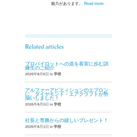
魅力があります。
Read more
– ‘ナイトフライト
.
を実施しまし
た！！’
Related articles
プロパイロットへの道を着実に歩む訓
練生のご紹介
2026年8月6日 in
学校
アルファーアビエィションのエプロン
に、ダイヤモンド・エアクラフトが勢
揃いしました！
2026年8月5日 in
学校
社長と専務からの嬉しいプレゼント！
2026年8月1日 in
学校