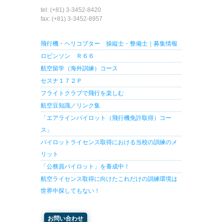
tel: (+81) 3-3452-8420
fax: (+81) 3-3452-8957
飛行機・ヘリコプター 操縦士・整備士｜募集情報
ロビンソン Ｒ６６
航空留学（海外訓練）コース
セスナ１７２Ｐ
フライトクラブで飛行を楽しむ
航空豆知識／リンク集
「エアラインパイロット（飛行機免許取得）コー
ス」
パイロットライセンス取得における当校の訓練のメ
リット
「公務員パイロット」を養成中！
航空ライセンス取得に向けたこれだけの訓練環境は
世界中探してもない！
お問い合わせ