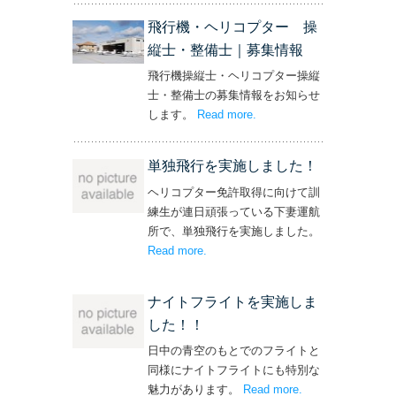
飛行機・ヘリコプター 操
縦士・整備士｜募集情報
飛行機操縦士・ヘリコプター操縦
士・整備士の募集情報をお知らせ
します。
Read more
– ‘飛行機・ヘリコプター
.
操縦士・整備士｜募集情報’
単独飛行を実施しました！
ヘリコプター免許取得に向けて訓
練生が連日頑張っている下妻運航
所で、単独飛行を実施しました。
Read more
– ‘単独飛行を実施しました！’
.
ナイトフライトを実施しま
した！！
日中の青空のもとでのフライトと
同様にナイトフライトにも特別な
魅力があります。
Read more
– ‘ナイトフライト
.