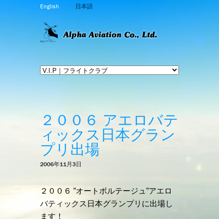
English
日本語
２００６ アエロバテ
ィックス日本グラン
プリ出場
2006年11月3日
２００６ ”オートボルテージュ”アエロ
バティックス日本グランプリに出場し
ます！