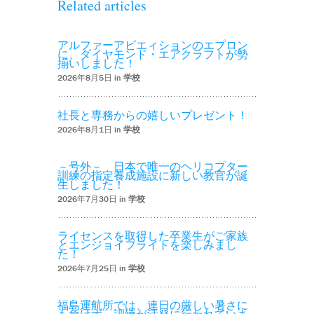
Related articles
アルファーアビエィションのエプロン
に、ダイヤモンド・エアクラフトが勢
揃いしました！
2026年8月5日 in
学校
社長と専務からの嬉しいプレゼント！
2026年8月1日 in
学校
－号外－ 日本で唯一のヘリコプター
訓練の指定養成施設に新しい教官が誕
生しました！
2026年7月30日 in
学校
ライセンスを取得した卒業生がご家族
とエンジョイフライトを楽しみまし
た！
2026年7月25日 in
学校
福島運航所では、連日の厳しい暑さに