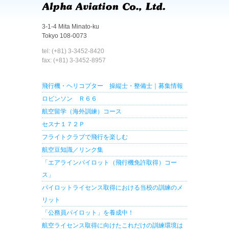
3-1-4 Mita Minato-ku
Tokyo 108-0073
tel: (+81) 3-3452-8420
fax: (+81) 3-3452-8957
飛行機・ヘリコプター 操縦士・整備士｜募集情報
ロビンソン Ｒ６６
航空留学（海外訓練）コース
セスナ１７２Ｐ
フライトクラブで飛行を楽しむ
航空豆知識／リンク集
「エアラインパイロット（飛行機免許取得）コー
ス」
パイロットライセンス取得における当校の訓練のメ
リット
「公務員パイロット」を養成中！
航空ライセンス取得に向けたこれだけの訓練環境は