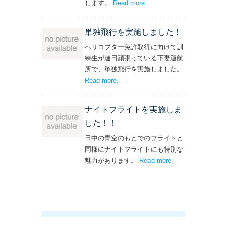
します。
Read more
– ‘飛行機・ヘリコプター
.
操縦士・整備士｜募集情報’
単独飛行を実施しました！
ヘリコプター免許取得に向けて訓
練生が連日頑張っている下妻運航
所で、単独飛行を実施しました。
Read more
– ‘単独飛行を実施しました！’
.
ナイトフライトを実施しま
した！！
日中の青空のもとでのフライトと
同様にナイトフライトにも特別な
魅力があります。
Read more
– ‘ナイトフライト
.
を実施しまし
た！！’