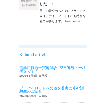
した！！
日中の青空のもとでのフライトと
同様にナイトフライトにも特別な
魅力があります。
Read more
– ‘ナイトフライト
.
を実施しまし
た！！’
Related articles
事業用操縦士実地試験で2日連続の合格
者をです！
2026年8月8日 in
学校
プロパイロットへの道を着実に歩む訓
練生のご紹介
2026年8月6日 in
学校