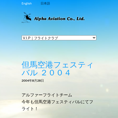
English
日本語
但馬空港フェスティ
バル ２００４
2004年8月28日
アルファーフライトチーム
今年も但馬空港フェスティバルにてフ
ライト！