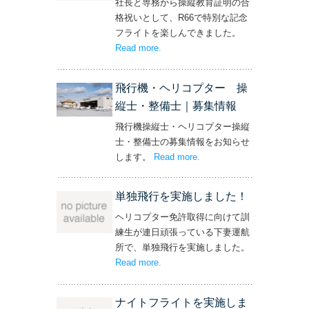
社長と専務から操縦教育証明の合
格祝いとして、R66で特別な記念
フライトを楽しんできました。
Read more
– ‘社長と専務からの嬉しいプレゼン
.
ト！’
飛行機・ヘリコプター 操
縦士・整備士｜募集情報
飛行機操縦士・ヘリコプター操縦
士・整備士の募集情報をお知らせ
します。
Read more
– ‘飛行機・ヘリコプター
.
操縦士・整備士｜募集情報’
単独飛行を実施しました！
ヘリコプター免許取得に向けて訓
練生が連日頑張っている下妻運航
所で、単独飛行を実施しました。
Read more
– ‘単独飛行を実施しました！’
.
ナイトフライトを実施しま