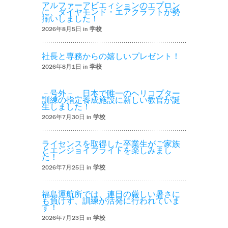
アルファーアビエィションのエプロン
に、ダイヤモンド・エアクラフトが勢
揃いしました！
2026年8月5日 in
学校
社長と専務からの嬉しいプレゼント！
2026年8月1日 in
学校
－号外－ 日本で唯一のヘリコプター
訓練の指定養成施設に新しい教官が誕
生しました！
2026年7月30日 in
学校
ライセンスを取得した卒業生がご家族
とエンジョイフライトを楽しみまし
た！
2026年7月25日 in
学校
福島運航所では、連日の厳しい暑さに
も負けず、訓練が活発に行われていま
す！
2026年7月23日 in
学校