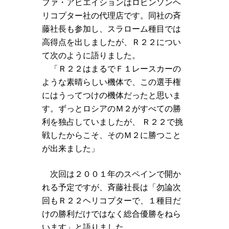
ファ・アビエイションはロビンソンヘ
リコプター社の代理店です。同社の斉
藤社長も参加し、スラローム種目では
高得点を出しましたが、Ｒ２２につい
て次のように語りました。
「Ｒ２２はまるでＦ１レースカーの
ような素晴らしい機体で、この選手権
にはうってつけの機体だったと思いま
す。ずっとロシアのＭ２がすべての勝
利を独占していましたが、 Ｒ２２で挑
戦したからこそ、そのＭ２に勝つこと
が出来ました」
次回は２００１年のスペインで開か
れる予定ですが、斉藤社長は「勿論次
回もＲ２２ヘリコプターで、１種目だ
けの勝利だけではなく総合優勝をねら
います」と語りました。