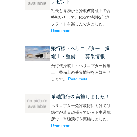
レゼント！
社長と専務から操縦教育証明の合
格祝いとして、R66で特別な記念
フライトを楽しんできました。
Read more
– ‘社長と専務からの嬉しいプレゼン
.
ト！’
飛行機・ヘリコプター 操
縦士・整備士｜募集情報
飛行機操縦士・ヘリコプター操縦
士・整備士の募集情報をお知らせ
します。
Read more
– ‘飛行機・ヘリコプター
.
操縦士・整備士｜募集情報’
単独飛行を実施しました！
ヘリコプター免許取得に向けて訓
練生が連日頑張っている下妻運航
所で、単独飛行を実施しました。
Read more
– ‘単独飛行を実施しました！’
.