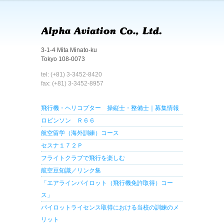
3-1-4 Mita Minato-ku
Tokyo 108-0073
tel: (+81) 3-3452-8420
fax: (+81) 3-3452-8957
飛行機・ヘリコプター 操縦士・整備士｜募集情報
ロビンソン Ｒ６６
航空留学（海外訓練）コース
セスナ１７２Ｐ
フライトクラブで飛行を楽しむ
航空豆知識／リンク集
「エアラインパイロット（飛行機免許取得）コー
ス」
パイロットライセンス取得における当校の訓練のメ
リット