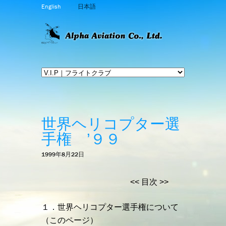
English
日本語
世界ヘリコプター選
手権 ’９９
1999年8月22日
<< 目次 >>
１．世界ヘリコプター選手権について
（このページ）