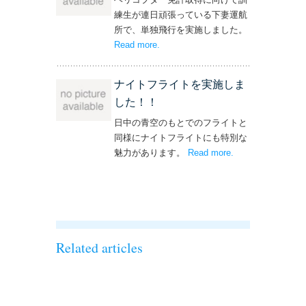
練生が連日頑張っている下妻運航
所で、単独飛行を実施しました。
Read more
– ‘単独飛行を実施しました！’
.
ナイトフライトを実施しま
した！！
日中の青空のもとでのフライトと
同様にナイトフライトにも特別な
魅力があります。
Read more
– ‘ナイトフライト
.
を実施しまし
た！！’
Related articles