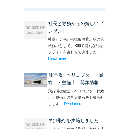
社長と専務からの嬉しいプ
レゼント！
社長と専務から操縦教育証明の合
格祝いとして、R66で特別な記念
フライトを楽しんできました。
Read more
– ‘社長と専務からの嬉しいプレゼン
.
ト！’
飛行機・ヘリコプター 操
縦士・整備士｜募集情報
飛行機操縦士・ヘリコプター操縦
士・整備士の募集情報をお知らせ
します。
Read more
– ‘飛行機・ヘリコプター
.
操縦士・整備士｜募集情報’
単独飛行を実施しました！
ヘリコプター免許取得に向けて訓