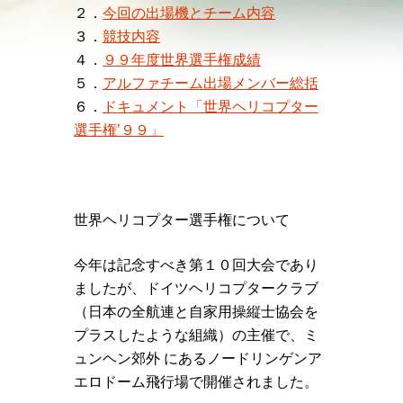
２．
今回の出場機とチーム内容
３．
競技内容
４．
９９年度世界選手権成績
５．
アルファチーム出場メンバー総括
６．
ドキュメント「世界ヘリコプター
選手権’９９」
世界ヘリコプター選手権について
今年は記念すべき第１０回大会であり
ましたが、ドイツヘリコプタークラブ
（日本の全航連と自家用操縦士協会を
プラスしたような組織）の主催で、ミ
ュンヘン郊外 にあるノードリンゲンア
エロドーム飛行場で開催されました。