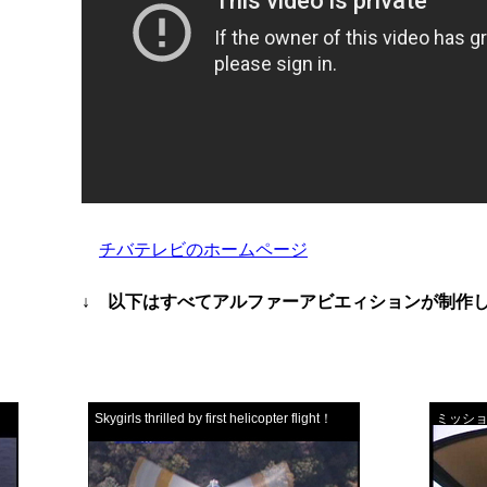
チバテレビのホームページ
↓ 以下はすべてアルファーアビエィションが制作
Skygirls thrilled by first helicopter flight！
ミッショ