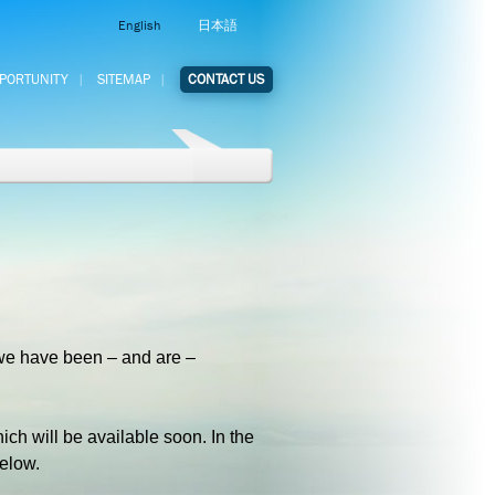
English
日本語
PPORTUNITY
SITEMAP
CONTACT US
we have been – and are –
ich will be available soon. In the
below.