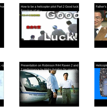
Promise,
How to be a helicopter pilot Part 2 Good luck ! ～
Father’s
Freedom of air～
いかが？～
Presentation on Robinson R44 Raven 2 and Clipper
Helicopte
2 performance by Alpha Aviation for viewers