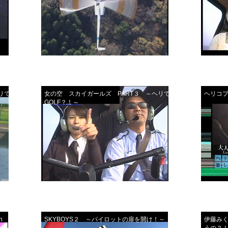
リでバーベ
女の空 スカイガールズ PART３ ～ヘリで
ヘリコ
GOLF？！～
n
SKYBOYS２ ～パイロットの扉を開け！～
伊藤みく
うの？