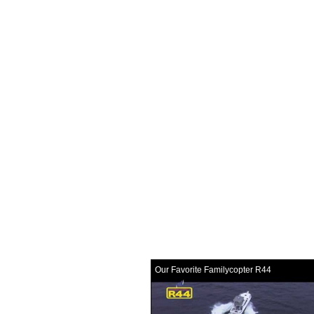
Our Favorite Familycopter R44