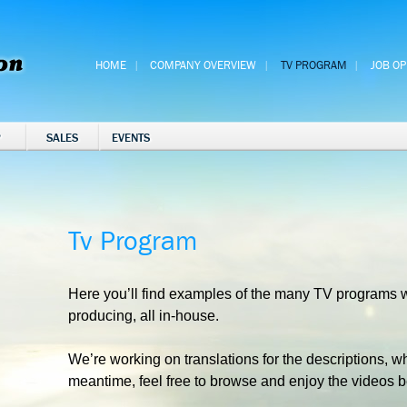
HOME
COMPANY OVERVIEW
TV PROGRAM
JOB O
P
SALES
EVENTS
Tv Program
Here you’ll find examples of the many TV programs 
producing, all in-house.
We’re working on translations for the descriptions, wh
meantime, feel free to browse and enjoy the videos 