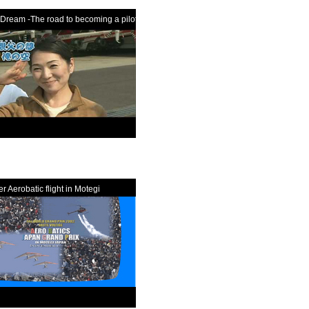
 Dream -The road to becoming a pilot-
r Aerobatic flight in Motegi