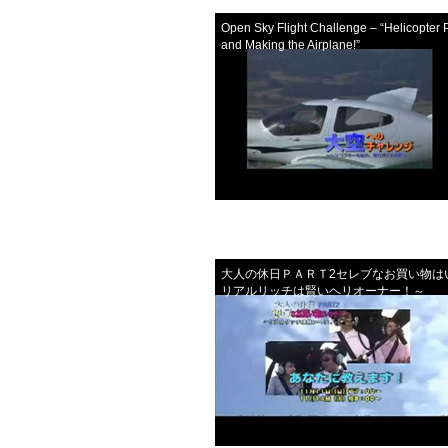
Open Sky Flight Challenge – “Helicopter 
and Making the Airplane!”
大人の休日ＰＡＲＴ2セレブなお買い物は
リアルリッチは賢いヘリオーナー！～