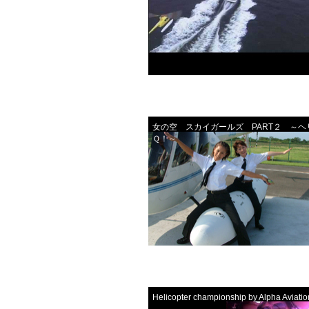
女の空 スカイガールズ PART２ ～ヘ
Ｑ！～
Helicopter championship by Alpha Aviatio