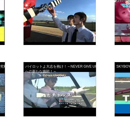
で究極の操
パイロットよ大志を抱け！～NEVER GIVE UP 教官
SKYB
への新たな挑戦！～