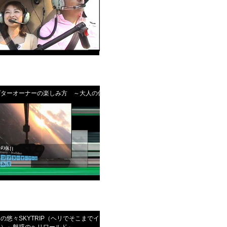
プターオーナーの楽しみ方 ～大人の休日
の悠々SKYTRIP（ヘリでそこまでイッちゃ
！）～魅惑のヘリワールド～