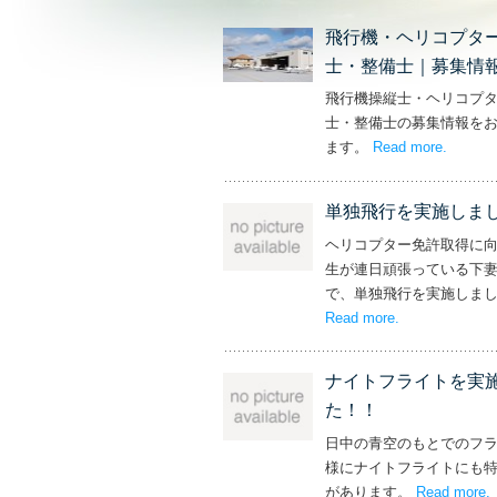
飛行機・ヘリコプタ
士・整備士｜募集情
飛行機操縦士・ヘリコプ
士・整備士の募集情報を
ます。
Read more
– ‘飛
.
単独飛行を実施しま
ヘリコプター免許取得に
生が連日頑張っている下
で、単独飛行を実施しま
Read more
– ‘単独飛行を
.
ナイトフライトを実
た！！
日中の青空のもとでのフ
様にナイトフライトにも
があります。
Read more
.