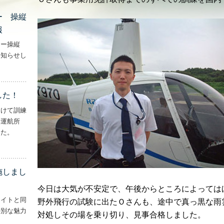
ー 操縦
報
ター操縦
お知らせし
行機・ヘリコプター 操縦士・整備士｜募集情報’
した！
向けて訓練
妻運航所
した。
実施しました！’
施しまし
今日は大気が不安定で、午後からところによっては
ライトと同
野外飛行の試験に出たＯさんも、途中で真っ黒な雨
特別な魅力
対処しその場を乗り切り、見事合格しました。
– ‘ナイトフライトを実施しました！！’