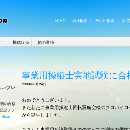
HOME
会社概要
テレビ番組
採用
P
機体販売
他の業務
事業用操縦士実地試験に合
2009年8月24日
しいプレ
おめでとうございます。
証明の合格
また新たに事業用操縦士回転翼航空機のプロパイロ
な記念フラ
から誕生しました。
。
Read
嬉しいプレゼント！’
Ｏさんも事業用免許取得までのすべての訓練を国内