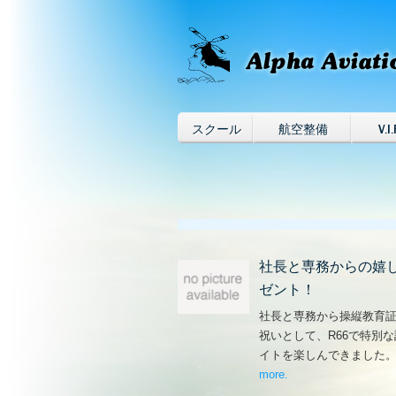
スクール
航空整備
V.I.
社長と専務からの嬉
ゼント！
社長と専務から操縦教育
祝いとして、R66で特別
イトを楽しんできました
more
– ‘社長と専務からの
.