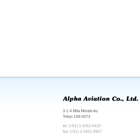
3-1-4 Mita Minato-ku
Tokyo 108-0073
tel: (+81) 3-3452-8420
fax: (+81) 3-3452-8957