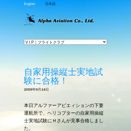
English
日本語
自家用操縦士実地試
験に合格！
2009年9月14日
本日アルファーアビエィションの下妻
運航所で、ヘリコプターの自家用操縦
士実地試験にＨさんが見事合格しまし
た。