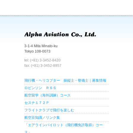
3-1-4 Mita Minato-ku
Tokyo 108-0073
tel: (+81) 3-3452-8420
fax: (+81) 3-3452-8957
飛行機・ヘリコプター 操縦士・整備士｜募集情報
ロビンソン Ｒ６６
航空留学（海外訓練）コース
セスナ１７２Ｐ
フライトクラブで飛行を楽しむ
航空豆知識／リンク集
「エアラインパイロット（飛行機免許取得）コー
ス」