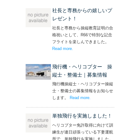
社長と専務からの嬉しいプ
レゼント！
社長と専務から操縦教育証明の合
格祝いとして、R66で特別な記念
フライトを楽しんできました。
Read more
– ‘社長と専務からの嬉しいプレゼン
.
ト！’
飛行機・ヘリコプター 操
縦士・整備士｜募集情報
飛行機操縦士・ヘリコプター操縦
士・整備士の募集情報をお知らせ
します。
Read more
– ‘飛行機・ヘリコプター
.
操縦士・整備士｜募集情報’
単独飛行を実施しました！
ヘリコプター免許取得に向けて訓
練生が連日頑張っている下妻運航
所で、単独飛行を実施しました。