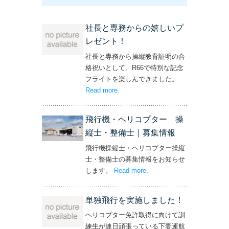
社長と専務からの嬉しいプ
レゼント！
社長と専務から操縦教育証明の合
格祝いとして、R66で特別な記念
フライトを楽しんできました。
Read more
– ‘社長と専務からの嬉しいプレゼン
.
ト！’
飛行機・ヘリコプター 操
縦士・整備士｜募集情報
飛行機操縦士・ヘリコプター操縦
士・整備士の募集情報をお知らせ
します。
Read more
– ‘飛行機・ヘリコプター
.
操縦士・整備士｜募集情報’
単独飛行を実施しました！
ヘリコプター免許取得に向けて訓
練生が連日頑張っている下妻運航