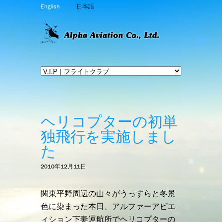
English
日本語
ヘリコプターの初単
独飛行を実施しまし
た
2010年12月11日
関東平野周辺の山々がうっすらと冬景
色に染まった本日、アルファーアビエ
ィション下妻運航所でヘリコプターの