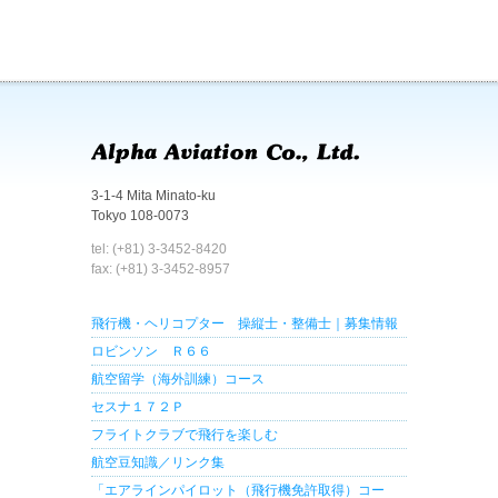
3-1-4 Mita Minato-ku
Tokyo 108-0073
tel: (+81) 3-3452-8420
fax: (+81) 3-3452-8957
飛行機・ヘリコプター 操縦士・整備士｜募集情報
ロビンソン Ｒ６６
航空留学（海外訓練）コース
セスナ１７２Ｐ
フライトクラブで飛行を楽しむ
航空豆知識／リンク集
「エアラインパイロット（飛行機免許取得）コー