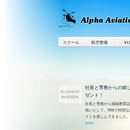
スクール
航空整備
V.I.
社長と専務からの嬉
ゼント！
社長と専務から操縦教育
祝いとして、R66で特別
イトを楽しんできました
more
– ‘社長と専務からの
.