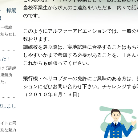
当校卒業生から求人のご連絡をいただき、内々で話
ー 操縦
のです。
報
ター操縦
このようにアルファーアビエィションでは、一般公
お知らせし
数おります。
行機・ヘリコプター 操縦士・整備士｜募集情報’
訓練校を選ぶ際は、実地試験に合格することはもち
しやすいかまで考慮する必要があることを、Ｉさん
した！
これからも頑張ってください。
向けて訓練
妻運航所
飛行機・ヘリコプターの免許にご興味のある方は、
した。
ションにぜひお問い合わせ下さい。チャレンジする
実施しました！’
（２０１０年６月１３日）
施しまし
ライトと同
特別な魅力
– ‘ナイトフライトを実施しました！！’