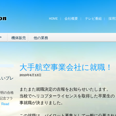
HOME
会社概要
テレビ番組
採用
P
機体販売
他の業務
大手航空事業会社に就職！
2010年6月13日
しいプレ
またまた就職決定の吉報をお知らせいたします。
証明の合格
当校でヘリコプターライセンスを取得した卒業生の
な記念フラ
事就職が決まりました。
。
Read
嬉しいプレゼント！’
この就職は、パイロット募集として一般に公募され