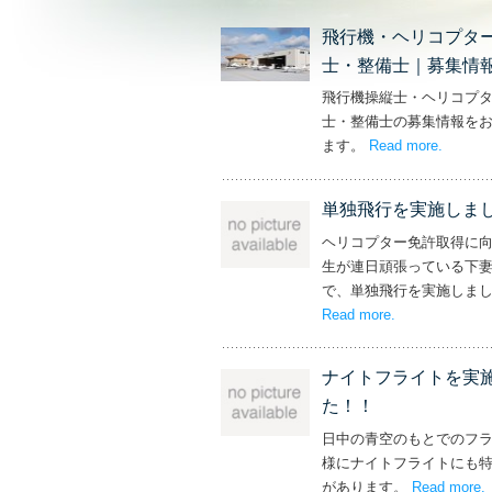
飛行機・ヘリコプタ
士・整備士｜募集情
飛行機操縦士・ヘリコプ
士・整備士の募集情報を
ます。
Read more
– ‘飛
.
単独飛行を実施しま
ヘリコプター免許取得に
生が連日頑張っている下
で、単独飛行を実施しま
Read more
– ‘単独飛行を
.
ナイトフライトを実
た！！
日中の青空のもとでのフ
様にナイトフライトにも
があります。
Read more
.