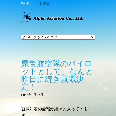
English
日本語
県警航空隊のパイロ
ットとして、なんと
昨日に続き就職決
定！
2014年6月27日
就職決定の吉報が続々と入ってきま
す。