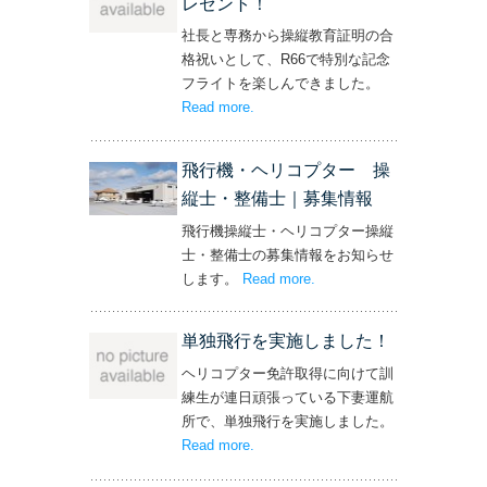
レゼント！
社長と専務から操縦教育証明の合
格祝いとして、R66で特別な記念
フライトを楽しんできました。
Read more
– ‘社長と専務からの嬉しいプレゼン
.
ト！’
飛行機・ヘリコプター 操
縦士・整備士｜募集情報
飛行機操縦士・ヘリコプター操縦
士・整備士の募集情報をお知らせ
します。
Read more
– ‘飛行機・ヘリコプター
.
操縦士・整備士｜募集情報’
単独飛行を実施しました！
ヘリコプター免許取得に向けて訓
練生が連日頑張っている下妻運航
所で、単独飛行を実施しました。
Read more
– ‘単独飛行を実施しました！’
.