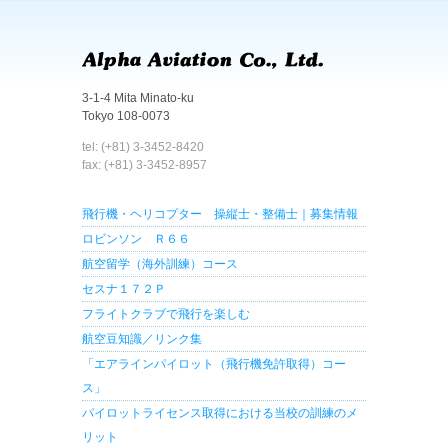
3-1-4 Mita Minato-ku
Tokyo 108-0073
tel: (+81) 3-3452-8420
fax: (+81) 3-3452-8957
飛行機・ヘリコプター 操縦士・整備士｜募集情報
ロビンソン Ｒ６６
航空留学（海外訓練）コース
セスナ１７２Ｐ
フライトクラブで飛行を楽しむ
航空豆知識／リンク集
「エアラインパイロット（飛行機免許取得）コー
ス」
パイロットライセンス取得における当校の訓練のメ
リット