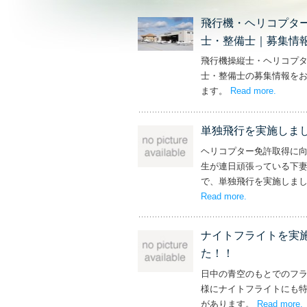
飛行機・ヘリコプタ
士・整備士｜募集情
飛行機操縦士・ヘリコプ
士・整備士の募集情報を
ます。
Read more
– ‘飛
.
単独飛行を実施しま
ヘリコプター免許取得に
生が連日頑張っている下
で、単独飛行を実施しま
Read more
– ‘単独飛行を
.
ナイトフライトを実
た！！
日中の青空のもとでのフ
様にナイトフライトにも
があります。
Read more
.