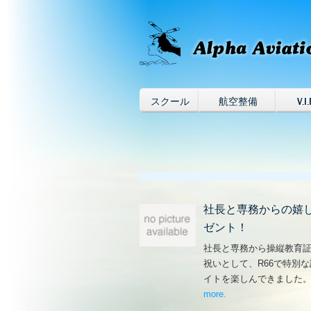
スクール
航空整備
V.I.
社長と専務からの嬉
ゼント！
社長と専務から操縦教育
祝いとして、R66で特別
イトを楽しんできました
more
– ‘社長と専務からの
.