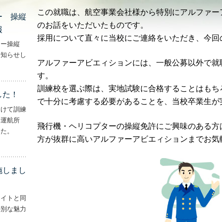
この就職は、航空事業会社様から特別にアルファー
ー 操縦
のお話をいただいたものです。
報
採用について直々に当校にご連絡をいただき、今回
ター操縦
お知らせし
アルファーアビエィションには、一般公募以外で就
行機・ヘリコプター 操縦士・整備士｜募集情報’
す。
訓練校を選ぶ際は、実地試験に合格することはもち
した！
で十分に考慮する必要があることを、当校卒業生が
向けて訓練
妻運航所
飛行機・ヘリコプターの操縦免許にご興味のある方
した。
方が抜群に高いアルファーアビエィションまでお気
実施しました！’
施しまし
ライトと同
特別な魅力
– ‘ナイトフライトを実施しました！！’