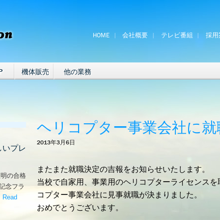
HOME
会社概要
テレビ番組
採用
P
機体販売
他の業務
ヘリコプター事業会社に就
2013年3月6日
しいプレ
またまた就職決定の吉報をお知らせいたします。
証明の合格
当校で自家用、事業用のヘリコプターライセンスを
な記念フラ
コプター事業会社に見事就職が決まりました。
。
Read
おめでとうございます。
嬉しいプレゼント！’