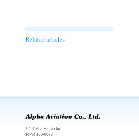
を実施しまし
た！！’
Related articles
3-1-4 Mita Minato-ku
Tokyo 108-0073