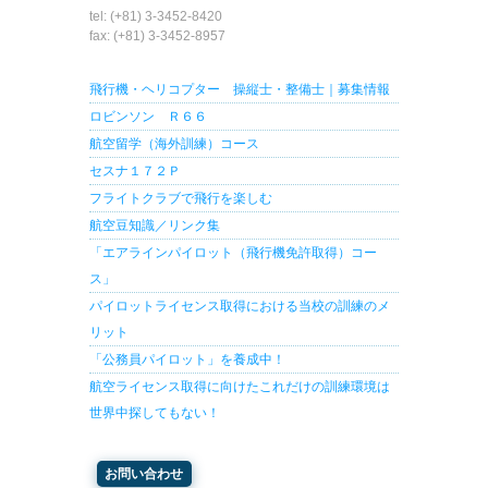
tel: (+81) 3-3452-8420
fax: (+81) 3-3452-8957
飛行機・ヘリコプター 操縦士・整備士｜募集情報
ロビンソン Ｒ６６
航空留学（海外訓練）コース
セスナ１７２Ｐ
フライトクラブで飛行を楽しむ
航空豆知識／リンク集
「エアラインパイロット（飛行機免許取得）コー
ス」
パイロットライセンス取得における当校の訓練のメ
リット
「公務員パイロット」を養成中！
航空ライセンス取得に向けたこれだけの訓練環境は
世界中探してもない！
お問い合わせ