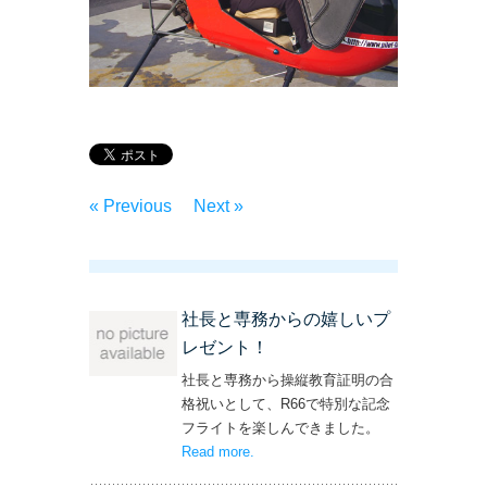
« Previous
Next »
社長と専務からの嬉しいプ
レゼント！
社長と専務から操縦教育証明の合
格祝いとして、R66で特別な記念
フライトを楽しんできました。
Read more
– ‘社長と専務からの嬉しいプレゼン
.
ト！’