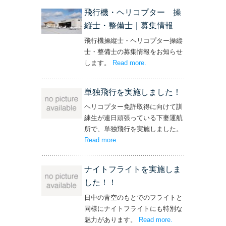
飛行機・ヘリコプター 操
縦士・整備士｜募集情報
飛行機操縦士・ヘリコプター操縦
士・整備士の募集情報をお知らせ
します。
Read more
– ‘飛行機・ヘリコプター
.
操縦士・整備士｜募集情報’
単独飛行を実施しました！
ヘリコプター免許取得に向けて訓
練生が連日頑張っている下妻運航
所で、単独飛行を実施しました。
Read more
– ‘単独飛行を実施しました！’
.
ナイトフライトを実施しま
した！！
日中の青空のもとでのフライトと
同様にナイトフライトにも特別な
魅力があります。
Read more
– ‘ナイトフライト
.