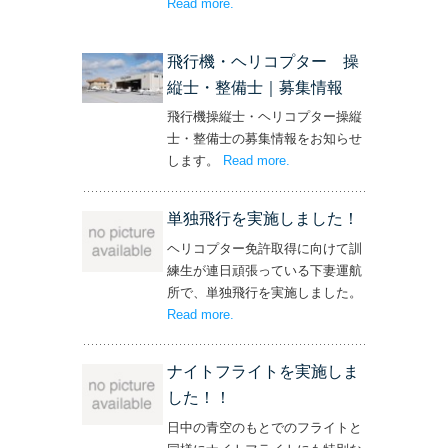
Read more
– ‘社長と専務からの嬉しいプレゼン
.
ト！’
飛行機・ヘリコプター 操
縦士・整備士｜募集情報
飛行機操縦士・ヘリコプター操縦
士・整備士の募集情報をお知らせ
します。
Read more
– ‘飛行機・ヘリコプター
.
操縦士・整備士｜募集情報’
単独飛行を実施しました！
ヘリコプター免許取得に向けて訓
練生が連日頑張っている下妻運航
所で、単独飛行を実施しました。
Read more
– ‘単独飛行を実施しました！’
.
ナイトフライトを実施しま
した！！
日中の青空のもとでのフライトと