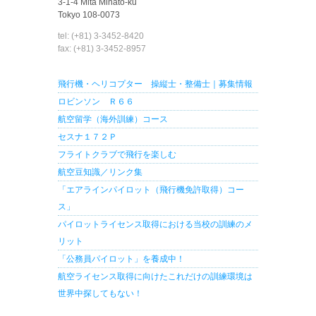
3-1-4 Mita Minato-ku
Tokyo 108-0073
tel: (+81) 3-3452-8420
fax: (+81) 3-3452-8957
飛行機・ヘリコプター 操縦士・整備士｜募集情報
ロビンソン Ｒ６６
航空留学（海外訓練）コース
セスナ１７２Ｐ
フライトクラブで飛行を楽しむ
航空豆知識／リンク集
「エアラインパイロット（飛行機免許取得）コー
ス」
パイロットライセンス取得における当校の訓練のメ
リット
「公務員パイロット」を養成中！
航空ライセンス取得に向けたこれだけの訓練環境は
世界中探してもない！