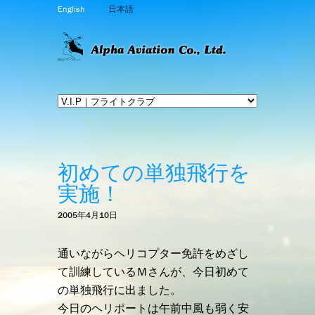
English
日本語
初めての単独飛行を
実施！
2005年4月10日
通いながらヘリコプター免許をめざし
て訓練しているＭさんが、今日初めて
の単独飛行に出ました。
今日のヘリポートは午前中風も弱く安