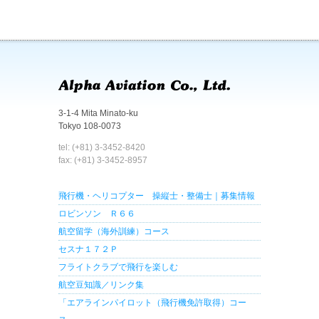
3-1-4 Mita Minato-ku
Tokyo 108-0073
tel: (+81) 3-3452-8420
fax: (+81) 3-3452-8957
飛行機・ヘリコプター 操縦士・整備士｜募集情報
ロビンソン Ｒ６６
航空留学（海外訓練）コース
セスナ１７２Ｐ
フライトクラブで飛行を楽しむ
航空豆知識／リンク集
「エアラインパイロット（飛行機免許取得）コー