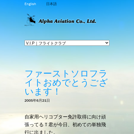
English
日本語
ファーストソロフラ
イトおめでとうござ
います！
2005年6月21日
自家用ヘリコプター免許取得に向け頑
張ってるＴ君が今日、初めての単独飛
行に出ました。