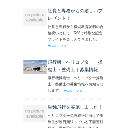
社長と専務からの嬉しいプ
レゼント！
社長と専務から操縦教育証明の合
格祝いとして、R66で特別な記念
フライトを楽しんできました。
Read more
– ‘社長と専務からの嬉しいプレゼン
.
ト！’
飛行機・ヘリコプター 操
縦士・整備士｜募集情報
飛行機操縦士・ヘリコプター操縦
士・整備士の募集情報をお知らせ
します。
Read more
– ‘飛行機・ヘリコプター
.
操縦士・整備士｜募集情報’
単独飛行を実施しました！
ヘリコプター免許取得に向けて訓
練生が連日頑張っている下妻運航