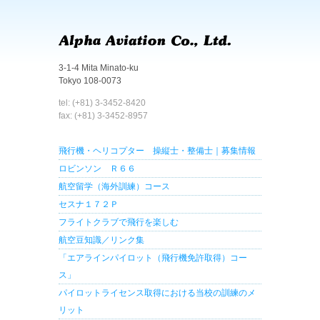
3-1-4 Mita Minato-ku
Tokyo 108-0073
tel: (+81) 3-3452-8420
fax: (+81) 3-3452-8957
飛行機・ヘリコプター 操縦士・整備士｜募集情報
ロビンソン Ｒ６６
航空留学（海外訓練）コース
セスナ１７２Ｐ
フライトクラブで飛行を楽しむ
航空豆知識／リンク集
「エアラインパイロット（飛行機免許取得）コー
ス」
パイロットライセンス取得における当校の訓練のメ
リット