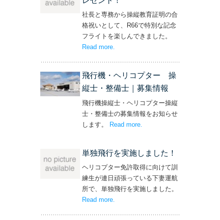
レゼント！
社長と専務から操縦教育証明の合
格祝いとして、R66で特別な記念
フライトを楽しんできました。
Read more
– ‘社長と専務からの嬉しいプレゼン
.
ト！’
飛行機・ヘリコプター 操
縦士・整備士｜募集情報
飛行機操縦士・ヘリコプター操縦
士・整備士の募集情報をお知らせ
します。
Read more
– ‘飛行機・ヘリコプター
.
操縦士・整備士｜募集情報’
単独飛行を実施しました！
ヘリコプター免許取得に向けて訓
練生が連日頑張っている下妻運航
所で、単独飛行を実施しました。
Read more
– ‘単独飛行を実施しました！’
.