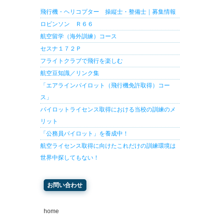
飛行機・ヘリコプター 操縦士・整備士｜募集情報
ロビンソン Ｒ６６
航空留学（海外訓練）コース
セスナ１７２Ｐ
フライトクラブで飛行を楽しむ
航空豆知識／リンク集
「エアラインパイロット（飛行機免許取得）コー
ス」
パイロットライセンス取得における当校の訓練のメ
リット
「公務員パイロット」を養成中！
航空ライセンス取得に向けたこれだけの訓練環境は
世界中探してもない！
お問い合わせ
home