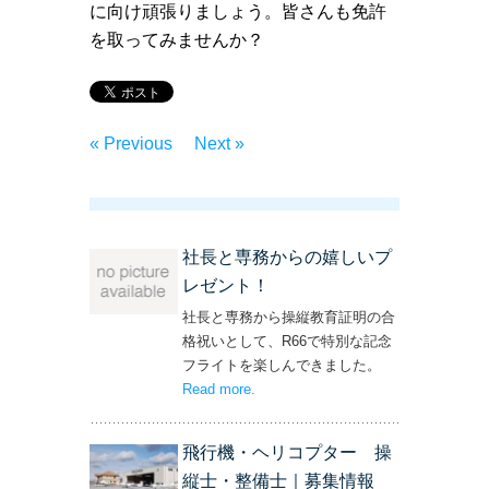
に向け頑張りましょう。皆さんも免許
を取ってみませんか？
« Previous
Next »
社長と専務からの嬉しいプ
レゼント！
社長と専務から操縦教育証明の合
格祝いとして、R66で特別な記念
フライトを楽しんできました。
Read more
– ‘社長と専務からの嬉しいプレゼン
.
ト！’
飛行機・ヘリコプター 操
縦士・整備士｜募集情報