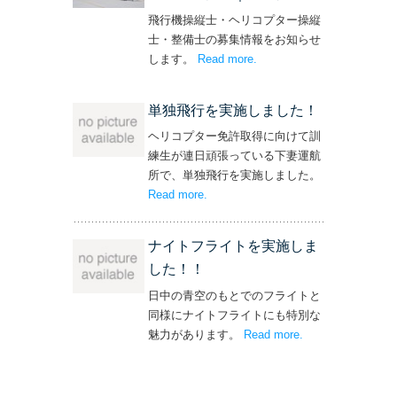
飛行機操縦士・ヘリコプター操縦
士・整備士の募集情報をお知らせ
します。
Read more
– ‘飛行機・ヘリコプター
.
操縦士・整備士｜募集情報’
単独飛行を実施しました！
ヘリコプター免許取得に向けて訓
練生が連日頑張っている下妻運航
所で、単独飛行を実施しました。
Read more
– ‘単独飛行を実施しました！’
.
ナイトフライトを実施しま
した！！
日中の青空のもとでのフライトと
同様にナイトフライトにも特別な
魅力があります。
Read more
– ‘ナイトフライト
.
を実施しまし
た！！’