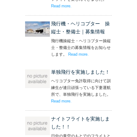
Read more
– ‘社長と専務からの嬉しいプレゼン
.
ト！’
飛行機・ヘリコプター 操
縦士・整備士｜募集情報
飛行機操縦士・ヘリコプター操縦
士・整備士の募集情報をお知らせ
します。
Read more
– ‘飛行機・ヘリコプター
.
操縦士・整備士｜募集情報’
単独飛行を実施しました！
ヘリコプター免許取得に向けて訓
練生が連日頑張っている下妻運航
所で、単独飛行を実施しました。
Read more
– ‘単独飛行を実施しました！’
.
ナイトフライトを実施しま
した！！
日中の青空のもとでのフライトと