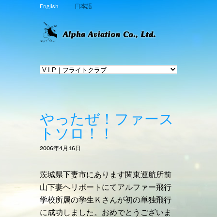
English
日本語
やったぜ！ファース
トソロ！！
2006年4月16日
茨城県下妻市にあります関東運航所前
山下妻ヘリポートにてアルファー飛行
学校所属の学生Ｋさんが初の単独飛行
に成功しました。おめでとうございま