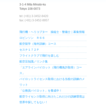
3-1-4 Mita Minato-ku
Tokyo 108-0073
tel: (+81) 3-3452-8420
fax: (+81) 3-3452-8957
飛行機・ヘリコプター 操縦士・整備士｜募集情報
ロビンソン Ｒ６６
航空留学（海外訓練）コース
セスナ１７２Ｐ
フライトクラブで飛行を楽しむ
航空豆知識／リンク集
「エアラインパイロット（飛行機免許取得）コー
ス」
パイロットライセンス取得における当校の訓練のメ
リット
「公務員パイロット」を養成中！
航空ライセンス取得に向けたこれだけの訓練環境は
世界中探してもない！