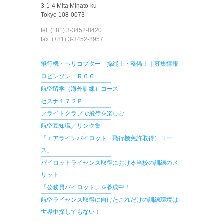
3-1-4 Mita Minato-ku
Tokyo 108-0073
tel: (+81) 3-3452-8420
fax: (+81) 3-3452-8957
飛行機・ヘリコプター 操縦士・整備士｜募集情報
ロビンソン Ｒ６６
航空留学（海外訓練）コース
セスナ１７２Ｐ
フライトクラブで飛行を楽しむ
航空豆知識／リンク集
「エアラインパイロット（飛行機免許取得）コー
ス」
パイロットライセンス取得における当校の訓練のメ
リット
「公務員パイロット」を養成中！
航空ライセンス取得に向けたこれだけの訓練環境は
世界中探してもない！