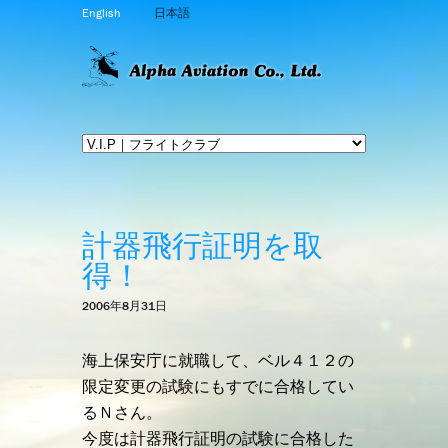
English
日本語
計器飛行証明を取
得！
2006年8月31日
海上保安庁に就職して、ベル４１２の
限定変更の試験にもすでに合格してい
るＮさん。
今度は計器飛行証明の試験に合格した