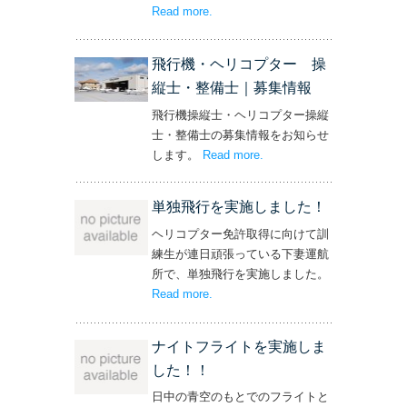
Read more
– ‘社長と専務からの嬉しいプレゼン
.
ト！’
飛行機・ヘリコプター 操
縦士・整備士｜募集情報
飛行機操縦士・ヘリコプター操縦
士・整備士の募集情報をお知らせ
します。
Read more
– ‘飛行機・ヘリコプター
.
操縦士・整備士｜募集情報’
単独飛行を実施しました！
ヘリコプター免許取得に向けて訓
練生が連日頑張っている下妻運航
所で、単独飛行を実施しました。
Read more
– ‘単独飛行を実施しました！’
.
ナイトフライトを実施しま
した！！
日中の青空のもとでのフライトと