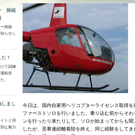
ー 操縦
報
ター操縦
お知らせし
行機・ヘリコプター 操縦士・整備士｜募集情報’
した！
向けて訓練
妻運航所
した。
実施しました！’
施しまし
今日は、国内自家用ヘリコプターライセンス取得を
ファーストソロを行いました。乗り込む前からそわ
ライトと同
ンを行ったり来たりして、ソロが始まってからも聞
特別な魅力
したが、見事連続離着陸を終え、同じ経験をしてき
– ‘ナイトフライトを実施しました！！’