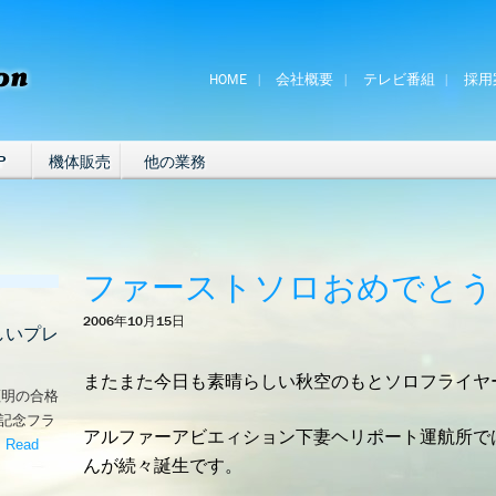
HOME
会社概要
テレビ番組
採用
P
機体販売
他の業務
ファーストソロおめでとう
2006年10月15日
しいプレ
またまた今日も素晴らしい秋空のもとソロフライヤ
証明の合格
な記念フラ
アルファーアビエィション下妻ヘリポート運航所で
。
Read
んが続々誕生です。
嬉しいプレゼント！’