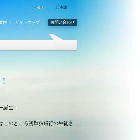
English
日本語
案内
サイトマップ
お問い合わせ
！
ー誕生！
はこのところ初単独飛行の生徒さ