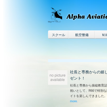
スクール
航空整備
V.I.
社長と専務からの嬉
ゼント！
社長と専務から操縦教育
祝いとして、R66で特別
イトを楽しんできました
more
– ‘社長と専務からの
.