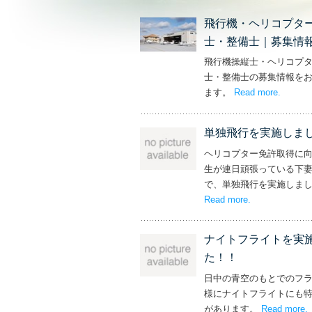
飛行機・ヘリコプタ
士・整備士｜募集情
飛行機操縦士・ヘリコプ
士・整備士の募集情報を
ます。
Read more
– ‘飛
.
単独飛行を実施しま
ヘリコプター免許取得に
生が連日頑張っている下
で、単独飛行を実施しま
Read more
– ‘単独飛行を
.
ナイトフライトを実
た！！
日中の青空のもとでのフ
様にナイトフライトにも
があります。
Read more
.