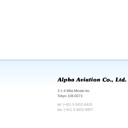
3-1-4 Mita Minato-ku
Tokyo 108-0073
tel: (+81) 3-3452-8420
fax: (+81) 3-3452-8957