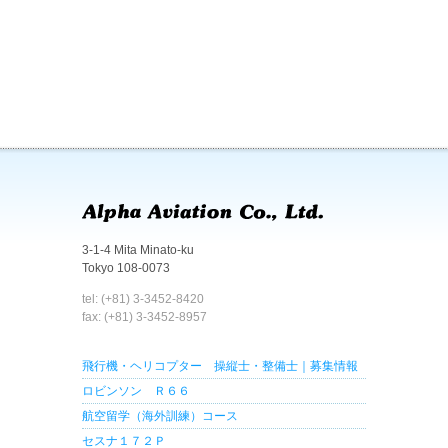
3-1-4 Mita Minato-ku
Tokyo 108-0073
tel: (+81) 3-3452-8420
fax: (+81) 3-3452-8957
飛行機・ヘリコプター 操縦士・整備士｜募集情報
ロビンソン Ｒ６６
航空留学（海外訓練）コース
セスナ１７２Ｐ