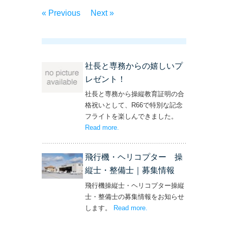
« Previous
Next »
社長と専務からの嬉しいプ
レゼント！
社長と専務から操縦教育証明の合
格祝いとして、R66で特別な記念
フライトを楽しんできました。
Read more
– ‘社長と専務からの嬉しいプレゼン
.
ト！’
飛行機・ヘリコプター 操
縦士・整備士｜募集情報
飛行機操縦士・ヘリコプター操縦
士・整備士の募集情報をお知らせ
します。
Read more
– ‘飛行機・ヘリコプター
.
操縦士・整備士｜募集情報’