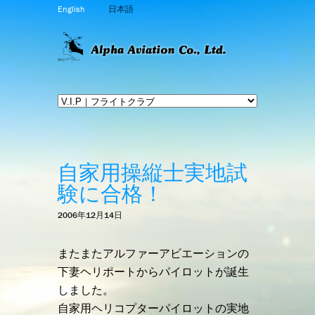
English
日本語
自家用操縦士実地試
験に合格！
2006年12月14日
またまたアルファーアビエーションの
下妻ヘリポートからパイロットが誕生
しました。
自家用ヘリコプターパイロットの実地