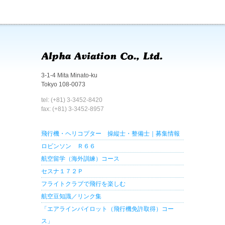
3-1-4 Mita Minato-ku
Tokyo 108-0073
tel: (+81) 3-3452-8420
fax: (+81) 3-3452-8957
飛行機・ヘリコプター 操縦士・整備士｜募集情報
ロビンソン Ｒ６６
航空留学（海外訓練）コース
セスナ１７２Ｐ
フライトクラブで飛行を楽しむ
航空豆知識／リンク集
「エアラインパイロット（飛行機免許取得）コー
ス」