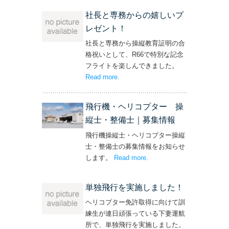
社長と専務からの嬉しいプ
レゼント！
社長と専務から操縦教育証明の合
格祝いとして、R66で特別な記念
フライトを楽しんできました。
Read more
– ‘社長と専務からの嬉しいプレゼン
.
ト！’
飛行機・ヘリコプター 操
縦士・整備士｜募集情報
飛行機操縦士・ヘリコプター操縦
士・整備士の募集情報をお知らせ
します。
Read more
– ‘飛行機・ヘリコプター
.
操縦士・整備士｜募集情報’
単独飛行を実施しました！
ヘリコプター免許取得に向けて訓
練生が連日頑張っている下妻運航
所で、単独飛行を実施しました。