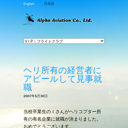
English
日本語
ヘリ所有の経営者に
アピールして見事就
職
2007年5月30日
当校卒業生のＩさんがヘリコプター所
有の有名企業に就職が決まりました。
おめでとうございます。