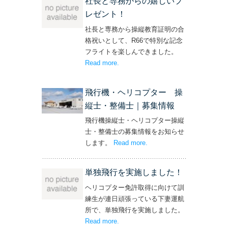
社長と専務からの嬉しいプ
レゼント！
社長と専務から操縦教育証明の合
格祝いとして、R66で特別な記念
フライトを楽しんできました。
Read more
– ‘社長と専務からの嬉しいプレゼン
.
ト！’
飛行機・ヘリコプター 操
縦士・整備士｜募集情報
飛行機操縦士・ヘリコプター操縦
士・整備士の募集情報をお知らせ
します。
Read more
– ‘飛行機・ヘリコプター
.
操縦士・整備士｜募集情報’
単独飛行を実施しました！
ヘリコプター免許取得に向けて訓
練生が連日頑張っている下妻運航
所で、単独飛行を実施しました。
Read more
– ‘単独飛行を実施しました！’
.