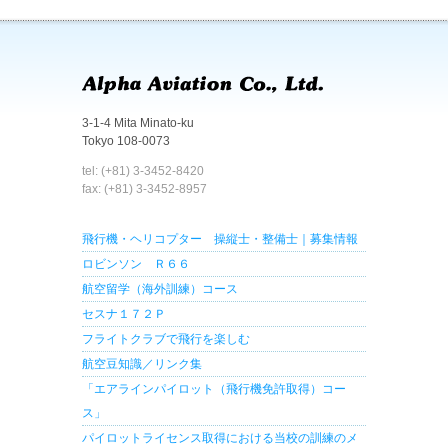
3-1-4 Mita Minato-ku
Tokyo 108-0073
tel: (+81) 3-3452-8420
fax: (+81) 3-3452-8957
飛行機・ヘリコプター 操縦士・整備士｜募集情報
ロビンソン Ｒ６６
航空留学（海外訓練）コース
セスナ１７２Ｐ
フライトクラブで飛行を楽しむ
航空豆知識／リンク集
「エアラインパイロット（飛行機免許取得）コー
ス」
パイロットライセンス取得における当校の訓練のメ