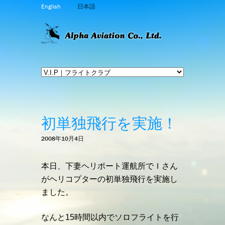
English
日本語
初単独飛行を実施！
2008年10月4日
本日、下妻ヘリポート運航所でＩさん
がヘリコプターの初単独飛行を実施し
ました。
なんと15時間以内でソロフライトを行