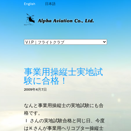
English
日本語
事業用操縦士実地試
験に合格！
2009年4月7日
なんと事業用操縦士の実地試験にも合
格です。
Ｉ さんの実地試験合格と同じ日、今度
はＫさんが事業用ヘリコプター操縦士