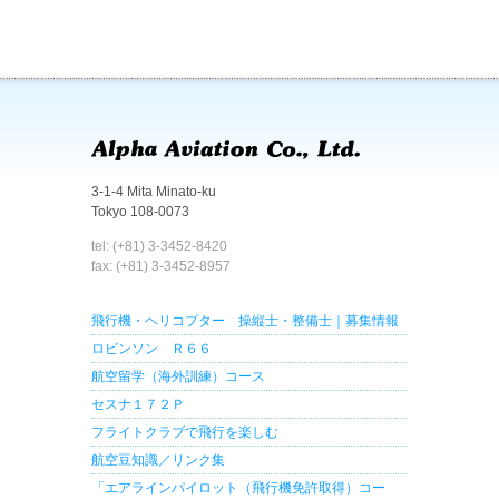
3-1-4 Mita Minato-ku
Tokyo 108-0073
tel: (+81) 3-3452-8420
fax: (+81) 3-3452-8957
飛行機・ヘリコプター 操縦士・整備士｜募集情報
ロビンソン Ｒ６６
航空留学（海外訓練）コース
セスナ１７２Ｐ
フライトクラブで飛行を楽しむ
航空豆知識／リンク集
「エアラインパイロット（飛行機免許取得）コー