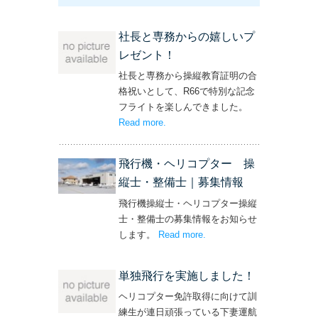
社長と専務からの嬉しいプ
レゼント！
社長と専務から操縦教育証明の合
格祝いとして、R66で特別な記念
フライトを楽しんできました。
Read more
– ‘社長と専務からの嬉しいプレゼン
.
ト！’
飛行機・ヘリコプター 操
縦士・整備士｜募集情報
飛行機操縦士・ヘリコプター操縦
士・整備士の募集情報をお知らせ
します。
Read more
– ‘飛行機・ヘリコプター
.
操縦士・整備士｜募集情報’
単独飛行を実施しました！
ヘリコプター免許取得に向けて訓
練生が連日頑張っている下妻運航