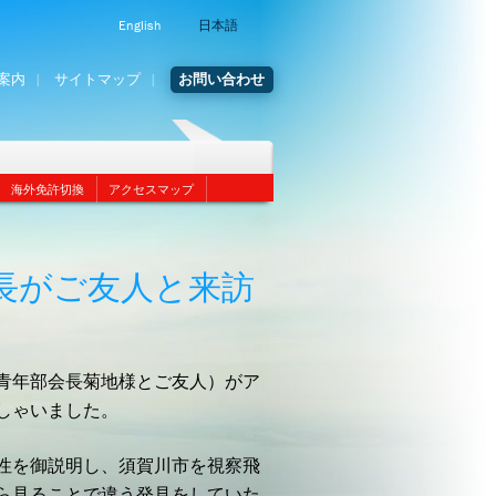
English
日本語
案内
サイトマップ
お問い合わせ
海外免許切換
アクセスマップ
長がご友人と来訪
青年部会長菊地様とご友人）がア
しゃいました。
性を御説明し、須賀川市を視察飛
ら見ることで違う発見をしていた