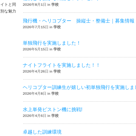
ライトと同
2026年8月1日 in
学校
特別な魅力
– ‘ナイトフライトを実施しました！！’
飛行機・ヘリコプター 操縦士・整備士｜募集情報
2026年7月15日 in
学校
単独飛行を実施しました！
2026年5月15日 in
学校
ナイトフライトを実施しました！！
2026年4月26日 in
学校
ヘリコプター訓練生が嬉しい初単独飛行を実施しま
2026年4月8日 in
学校
水上単発ピストン機に挑戦!
2026年4月6日 in
学校
卓越した訓練環境