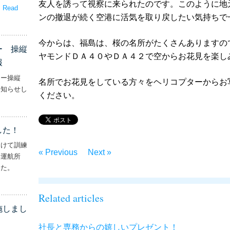
友人を誘って視察に来られたのです。このように地
。
Read
ンの撤退が続く空港に活気を取り戻したい気持ちで
嬉しいプレゼント！’
今からは、福島は、桜の名所がたくさんありますの
ー 操縦
ヤモンドＤＡ４０やＤＡ４２で空からお花見を楽し
報
ター操縦
名所でお花見をしている方々をヘリコプターからお
お知らせし
ください。
行機・ヘリコプター 操縦士・整備士｜募集情報’
した！
向けて訓練
« Previous
Next »
妻運航所
した。
実施しました！’
Related articles
施しまし
社長と専務からの嬉しいプレゼント！