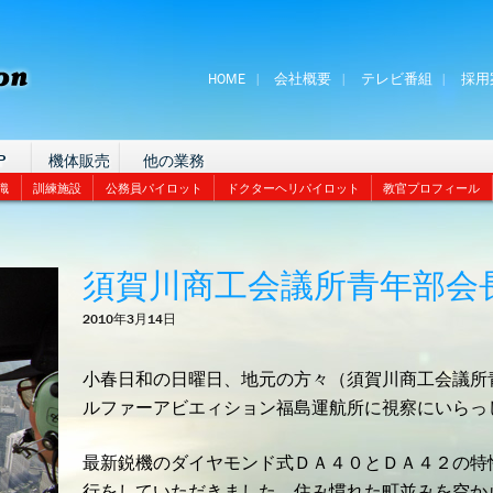
HOME
会社概要
テレビ番組
採用
P
機体販売
他の業務
識
訓練施設
公務員パイロット
ドクターヘリパイロット
教官プロフィール
須賀川商工会議所青年部会
2010年3月14日
小春日和の日曜日、地元の方々（須賀川商工会議所
ルファーアビエィション福島運航所に視察にいらっ
最新鋭機のダイヤモンド式ＤＡ４０とＤＡ４２の特
行をしていただきました。住み慣れた町並みを空か