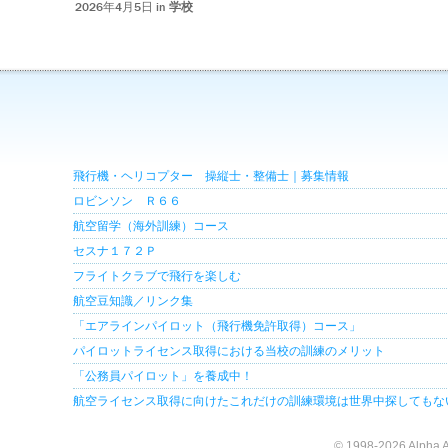
2026年4月5日 in
学校
飛行機・ヘリコプター 操縦士・整備士｜募集情報
ロビンソン Ｒ６６
航空留学（海外訓練）コース
セスナ１７２Ｐ
フライトクラブで飛行を楽しむ
航空豆知識／リンク集
「エアラインパイロット（飛行機免許取得）コース」
パイロットライセンス取得における当校の訓練のメリット
「公務員パイロット」を養成中！
航空ライセンス取得に向けたこれだけの訓練環境は世界中探してもな
© 1998-2026 Alpha A