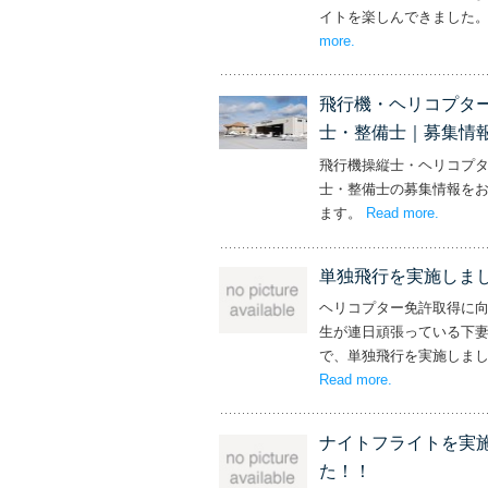
イトを楽しんできました
more
– ‘社長と専務からの
.
飛行機・ヘリコプタ
士・整備士｜募集情
飛行機操縦士・ヘリコプ
士・整備士の募集情報を
ます。
Read more
– ‘飛
.
単独飛行を実施しま
ヘリコプター免許取得に
生が連日頑張っている下
で、単独飛行を実施しま
Read more
– ‘単独飛行を
.
ナイトフライトを実
た！！