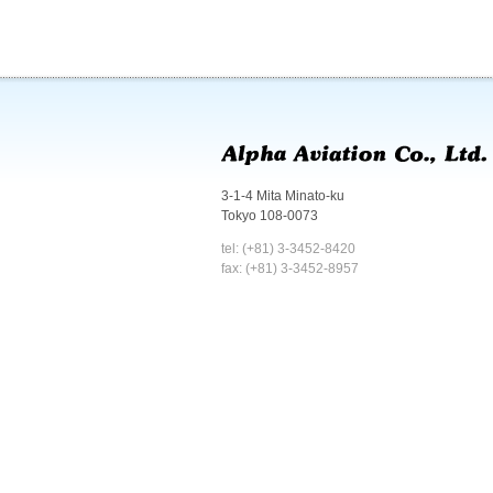
3-1-4 Mita Minato-ku
Tokyo 108-0073
tel: (+81) 3-3452-8420
fax: (+81) 3-3452-8957