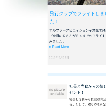
飛行クラブでフライトしま
た！
アルファーアビエィション卒業生で飛
ブ会員のＫさんがＲ４４でのフライト
みました。
» Read More
2016年5月22日
社長と専務からの嬉
ゼント！
社長と専務から操縦教育
祝いとして、R66で特別