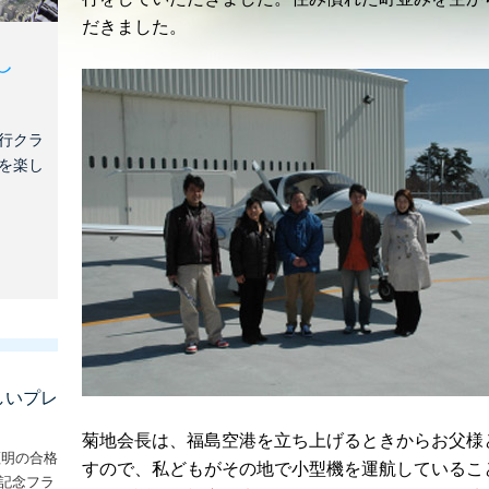
だきました。
し
行クラ
を楽し
しいプレ
菊地会長は、福島空港を立ち上げるときからお父様
証明の合格
すので、私どもがその地で小型機を運航しているこ
な記念フラ