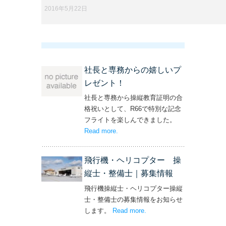
2016年5月22日
社長と専務からの嬉しいプ
レゼント！
社長と専務から操縦教育証明の合
格祝いとして、R66で特別な記念
フライトを楽しんできました。
Read more
– ‘社長と専務からの嬉しいプレゼン
.
ト！’
飛行機・ヘリコプター 操
縦士・整備士｜募集情報
飛行機操縦士・ヘリコプター操縦
士・整備士の募集情報をお知らせ
します。
Read more
– ‘飛行機・ヘリコプター
.
操縦士・整備士｜募集情報’