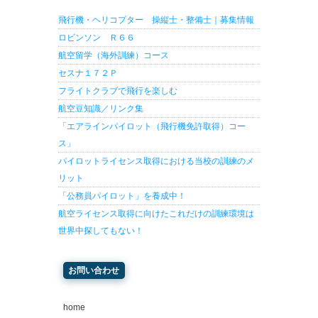
飛行機・ヘリコプター 操縦士・整備士｜募集情報
ロビンソン Ｒ６６
航空留学（海外訓練）コース
セスナ１７２Ｐ
フライトクラブで飛行を楽しむ
航空豆知識／リンク集
「エアラインパイロット（飛行機免許取得）コー
ス」
パイロットライセンス取得における当校の訓練のメ
リット
「公務員パイロット」を養成中！
航空ライセンス取得に向けたこれだけの訓練環境は
世界中探してもない！
お問い合わせ
home