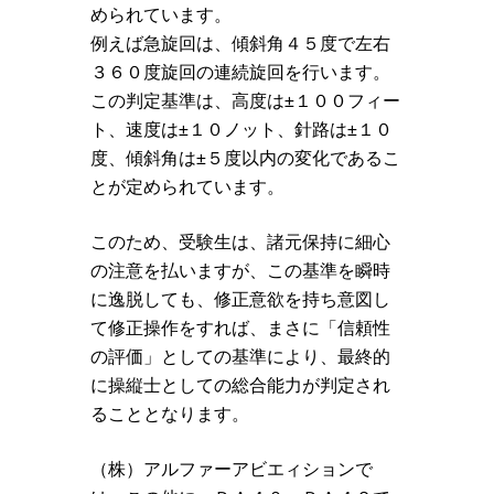
められています。
例えば急旋回は、傾斜角４５度で左右
３６０度旋回の連続旋回を行います。
この判定基準は、高度は±１００フィー
ト、速度は±１０ノット、針路は±１０
度、傾斜角は±５度以内の変化であるこ
とが定められています。
このため、受験生は、諸元保持に細心
の注意を払いますが、この基準を瞬時
に逸脱しても、修正意欲を持ち意図し
て修正操作をすれば、まさに「信頼性
の評価」としての基準により、最終的
に操縦士としての総合能力が判定され
ることとなります。
（株）アルファーアビエィションで