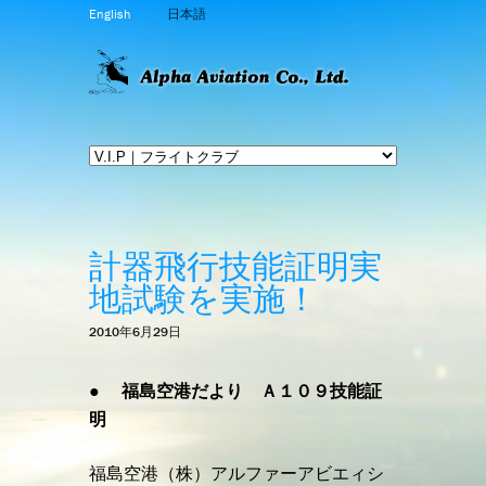
English
日本語
計器飛行技能証明実
地試験を実施！
2010年6月29日
● 福島空港だより Ａ１０９技能証
明
福島空港（株）アルファーアビエィシ