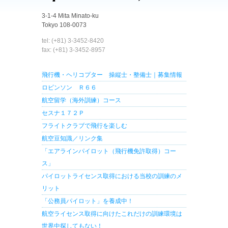
3-1-4 Mita Minato-ku
Tokyo 108-0073
tel: (+81) 3-3452-8420
fax: (+81) 3-3452-8957
飛行機・ヘリコプター 操縦士・整備士｜募集情報
ロビンソン Ｒ６６
航空留学（海外訓練）コース
セスナ１７２Ｐ
フライトクラブで飛行を楽しむ
航空豆知識／リンク集
「エアラインパイロット（飛行機免許取得）コー
ス」
パイロットライセンス取得における当校の訓練のメ
リット
「公務員パイロット」を養成中！
航空ライセンス取得に向けたこれだけの訓練環境は
世界中探してもない！