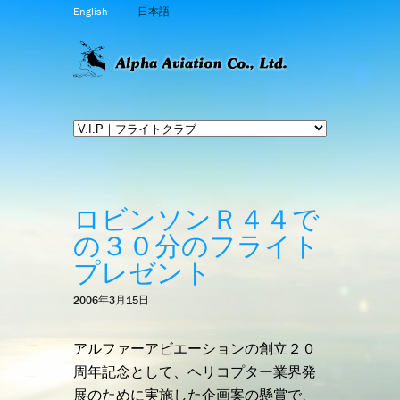
English
日本語
ロビンソンＲ４４で
の３０分のフライト
プレゼント
2006年3月15日
アルファーアビエーションの創立２０
周年記念として、ヘリコプター業界発
展のために実施した企画案の懸賞で、