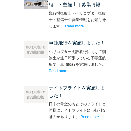
縦士・整備士｜募集情報
飛行機操縦士・ヘリコプター操縦
士・整備士の募集情報をお知らせ
します。
Read more
– ‘飛行機・ヘリコプター
.
操縦士・整備士｜募集情報’
単独飛行を実施しました！
ヘリコプター免許取得に向けて訓
練生が連日頑張っている下妻運航
所で、単独飛行を実施しました。
Read more
– ‘単独飛行を実施しました！’
.
ナイトフライトを実施しま
した！！
日中の青空のもとでのフライトと
同様にナイトフライトにも特別な
魅力があります。
Read more
– ‘ナイトフライト
.
を実施しまし
た！！’