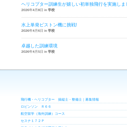
ヘリコプター訓練生が嬉しい初単独飛行を実施しま
2026年4月8日 in
学校
水上単発ピストン機に挑戦!
2026年4月6日 in
学校
卓越した訓練環境
2026年4月5日 in
学校
飛行機・ヘリコプター 操縦士・整備士｜募集情報
ロビンソン Ｒ６６
航空留学（海外訓練）コース
セスナ１７２Ｐ