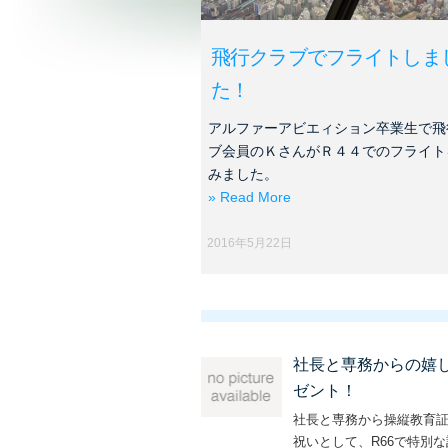
飛行クラブでフライトしま
た！
アルファーアビエィション卒業生で飛
ブ会員のＫさんがＲ４４でのフライト
みました。
» Read More
2016年5月22日
社長と専務からの嬉
ゼント！
社長と専務から操縦教育
祝いとして、R66で特別