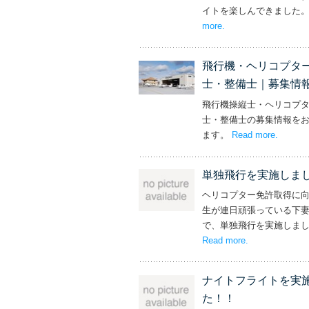
イトを楽しんできました
more
– ‘社長と専務からの
.
飛行機・ヘリコプタ
士・整備士｜募集情
飛行機操縦士・ヘリコプ
士・整備士の募集情報を
ます。
Read more
– ‘飛
.
単独飛行を実施しま
ヘリコプター免許取得に
生が連日頑張っている下
で、単独飛行を実施しま
Read more
– ‘単独飛行を
.
ナイトフライトを実
た！！