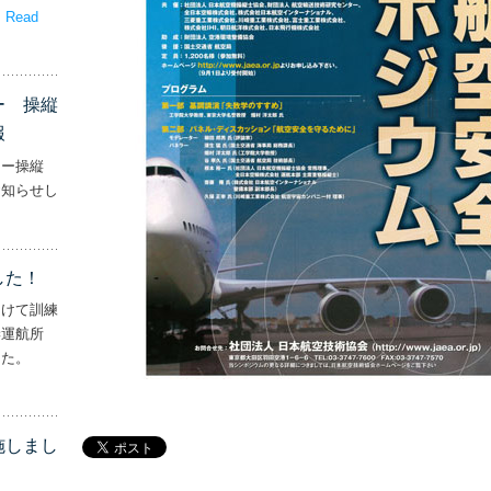
。
Read
嬉しいプレゼント！’
ー 操縦
報
ター操縦
お知らせし
行機・ヘリコプター 操縦士・整備士｜募集情報’
した！
向けて訓練
妻運航所
した。
実施しました！’
施しまし