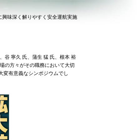
当に興味深く解りやすく安全運航実施
、谷 寧久 氏、蒲生 猛 氏、根本 裕
的立場の方々がその職務において大切
大変有意義なシンポジウムでし