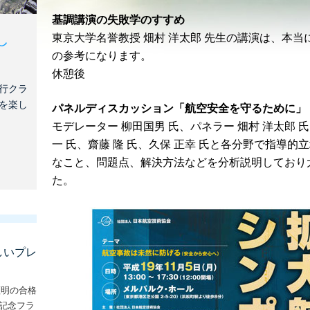
基調講演の失敗学のすすめ
東京大学名誉教授 畑村 洋太郎 先生の講演は、本
し
の参考になります。
休憩後
行クラ
を楽し
パネルディスカッション「航空安全を守るために」
モデレーター 柳田国男 氏、パネラー 畑村 洋太郎 氏
一 氏、齋藤 隆 氏、久保 正幸 氏と各分野で指導
なこと、問題点、解決方法などを分析説明しており
た。
しいプレ
証明の合格
な記念フラ