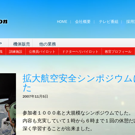
HOME
会社概要
テレビ番組
採用
P
機体販売
他の業務
識
訓練施設
公務員パイロット
ドクターヘリパイロット
教官プロフィール
拡大航空安全シンポジウム
た
2007年11月5日
参加者１０００名と大規模なシンポジウムでした。
内容も充実していて１時から６時まで１回の休憩だ
深く学習することが出来ました。