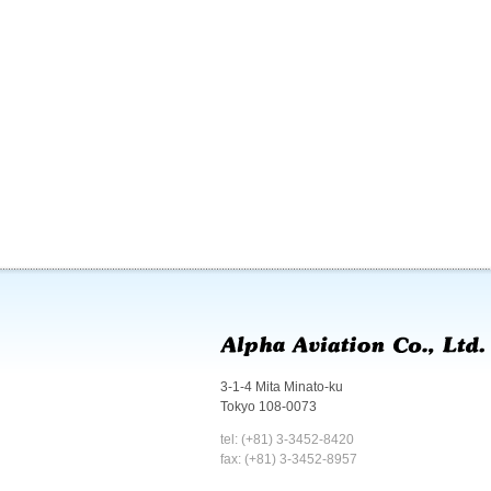
3-1-4 Mita Minato-ku
Tokyo 108-0073
tel: (+81) 3-3452-8420
fax: (+81) 3-3452-8957