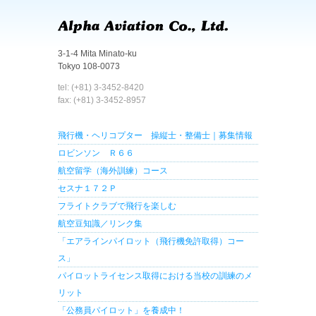
3-1-4 Mita Minato-ku
Tokyo 108-0073
tel: (+81) 3-3452-8420
fax: (+81) 3-3452-8957
飛行機・ヘリコプター 操縦士・整備士｜募集情報
ロビンソン Ｒ６６
航空留学（海外訓練）コース
セスナ１７２Ｐ
フライトクラブで飛行を楽しむ
航空豆知識／リンク集
「エアラインパイロット（飛行機免許取得）コー
ス」
パイロットライセンス取得における当校の訓練のメ
リット
「公務員パイロット」を養成中！