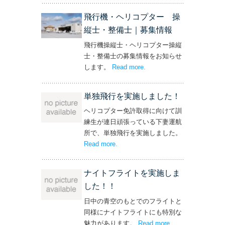
飛行機・ヘリコプター 操
縦士・整備士｜募集情報
飛行機操縦士・ヘリコプター操縦
士・整備士の募集情報をお知らせ
します。
Read more
– ‘飛行機・ヘリコプター
.
操縦士・整備士｜募集情報’
単独飛行を実施しました！
ヘリコプター免許取得に向けて訓
練生が連日頑張っている下妻運航
所で、単独飛行を実施しました。
Read more
– ‘単独飛行を実施しました！’
.
ナイトフライトを実施しま
した！！
日中の青空のもとでのフライトと
同様にナイトフライトにも特別な
魅力があります。
Read more
– ‘ナイトフライト
.