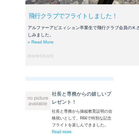
飛行クラブでフライトしました！
アルファーアビエィション卒業生で飛行クラブ会員のＫ
しみました。
» Read More
2016年5月22日
社長と専務からの嬉しいプ
レゼント！
社長と専務から操縦教育証明の合
格祝いとして、R66で特別な記念
フライトを楽しんできました。
Read more
– ‘社長と専務からの嬉しいプレゼン
.
ト！’