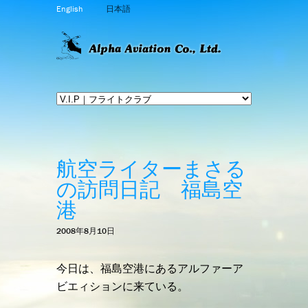
English
日本語
航空ライターまさる
の訪問日記 福島空
港
2008年8月10日
今日は、福島空港にあるアルファーア
ビエィションに来ている。