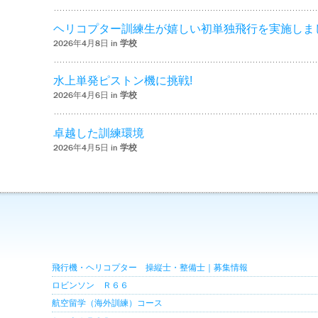
ヘリコプター訓練生が嬉しい初単独飛行を実施しま
2026年4月8日 in
学校
水上単発ピストン機に挑戦!
2026年4月6日 in
学校
卓越した訓練環境
2026年4月5日 in
学校
飛行機・ヘリコプター 操縦士・整備士｜募集情報
ロビンソン Ｒ６６
航空留学（海外訓練）コース