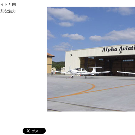
ライトと同
特別な魅力
– ‘ナイトフライトを実施しました！！’