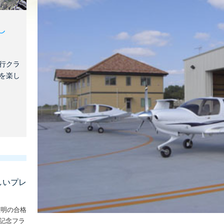
し
行クラ
を楽し
しいプレ
証明の合格
な記念フラ