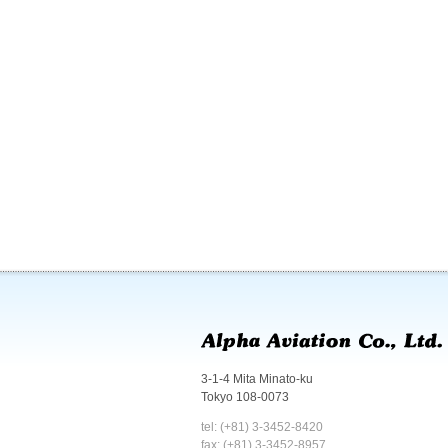
3-1-4 Mita Minato-ku
Tokyo 108-0073
tel: (+81) 3-3452-8420
fax: (+81) 3-3452-8957