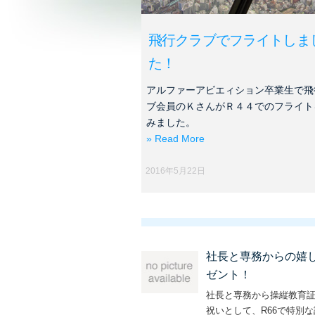
飛行クラブでフライトしま
た！
アルファーアビエィション卒業生で飛
ブ会員のＫさんがＲ４４でのフライト
みました。
» Read More
2016年5月22日
社長と専務からの嬉
ゼント！
社長と専務から操縦教育
祝いとして、R66で特別