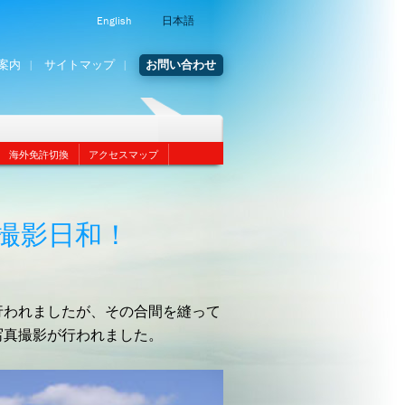
English
日本語
案内
サイトマップ
お問い合わせ
海外免許切換
アクセスマップ
撮影日和！
行われましたが、その合間を縫って
写真撮影が行われました。