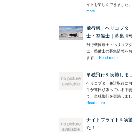
イトを楽しんできました
more
– ‘社長と専務からの
.
飛行機・ヘリコプタ
士・整備士｜募集情
飛行機操縦士・ヘリコプ
士・整備士の募集情報を
ます。
Read more
– ‘飛
.
単独飛行を実施しま
ヘリコプター免許取得に
生が連日頑張っている下
で、単独飛行を実施しま
Read more
– ‘単独飛行を
.
ナイトフライトを実
た！！