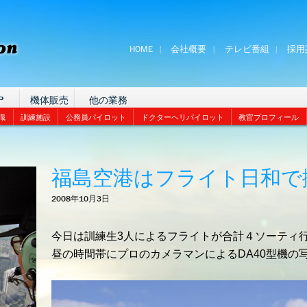
HOME
会社概要
テレビ番組
採用
P
機体販売
他の業務
識
訓練施設
公務員パイロット
ドクターヘリパイロット
教官プロフィール
福島空港はフライト日和で
2008年10月3日
今日は訓練生3人によるフライトが合計４ソーティ
昼の時間帯にプロのカメラマンによるDA40型機の