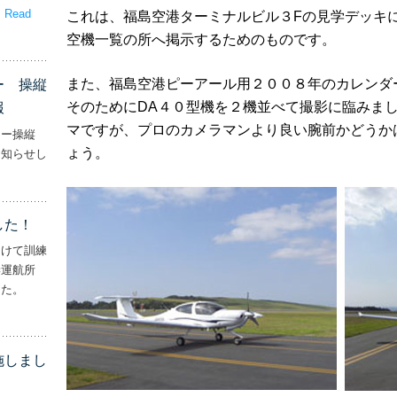
。
Read
これは、福島空港ターミナルビル３Fの見学デッキ
嬉しいプレゼント！’
空機一覧の所へ掲示するためのものです。
また、福島空港ピーアール用２００８年のカレンダ
ー 操縦
そのためにDA４０型機を２機並べて撮影に臨みま
報
マですが、プロのカメラマンより良い腕前かどうか
ター操縦
ょう。
お知らせし
行機・ヘリコプター 操縦士・整備士｜募集情報’
した！
向けて訓練
妻運航所
した。
実施しました！’
施しまし