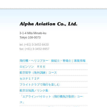
3-1-4 Mita Minato-ku
Tokyo 108-0073
tel: (+81) 3-3452-8420
fax: (+81) 3-3452-8957
飛行機・ヘリコプター 操縦士・整備士｜募集情報
ロビンソン Ｒ６６
航空留学（海外訓練）コース
セスナ１７２Ｐ
フライトクラブで飛行を楽しむ
航空豆知識／リンク集
「エアラインパイロット（飛行機免許取得）コー
ス」