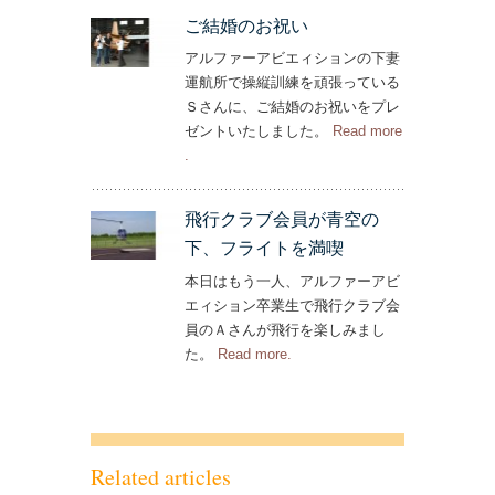
ご結婚のお祝い
アルファーアビエィションの下妻
運航所で操縦訓練を頑張っている
Ｓさんに、ご結婚のお祝いをプレ
ゼントいたしました。
Read more
– ‘ご結婚のお祝い’
.
飛行クラブ会員が青空の
下、フライトを満喫
本日はもう一人、アルファーアビ
エィション卒業生で飛行クラブ会
員のＡさんが飛行を楽しみまし
た。
Read more
– ‘飛行クラブ会員が青空の下、
.
フライトを満喫’
Related articles