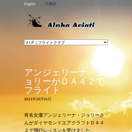
English
日本語
アンジェリーナ・ジ
ョリーがＤＡ４２で
フライト
2011年10月21日
有名女優アンジェリーナ・ジョリーさ
んがダイヤモンドエアクラフトＤＡ４
２で飛行レッスンを受けました。