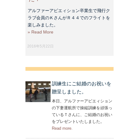
アルファーアビエィション卒業生で飛行ク
ラブ会員のＫさんがＲ４４でのフライトを
楽しみました。
» Read More
2016年5月22日
訓練生にご結婚のお祝いを
贈呈しました。
本日、アルファーアビエィション
の下妻運航所で操縦訓練を頑張っ
ているＴさんに、ご結婚のお祝い
をプレゼントいたしました。
Read more
– ‘訓練生にご結婚のお祝いを贈呈し
.
ました。’