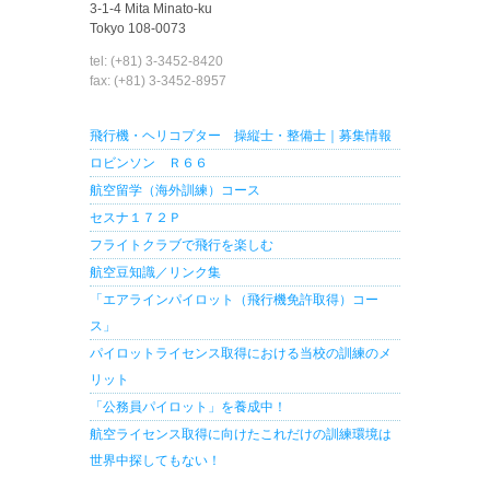
3-1-4 Mita Minato-ku
Tokyo 108-0073
tel: (+81) 3-3452-8420
fax: (+81) 3-3452-8957
飛行機・ヘリコプター 操縦士・整備士｜募集情報
ロビンソン Ｒ６６
航空留学（海外訓練）コース
セスナ１７２Ｐ
フライトクラブで飛行を楽しむ
航空豆知識／リンク集
「エアラインパイロット（飛行機免許取得）コー
ス」
パイロットライセンス取得における当校の訓練のメ
リット
「公務員パイロット」を養成中！
航空ライセンス取得に向けたこれだけの訓練環境は
世界中探してもない！