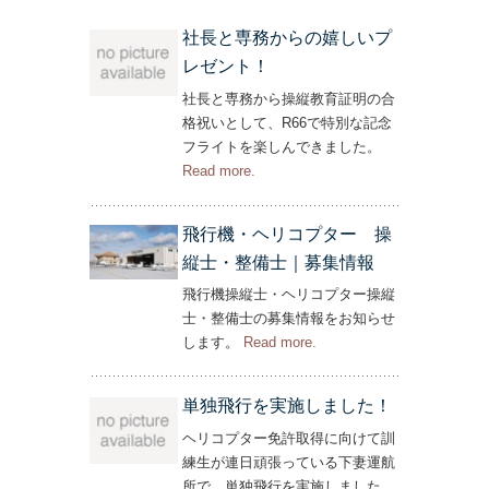
社長と専務からの嬉しいプ
レゼント！
社長と専務から操縦教育証明の合
格祝いとして、R66で特別な記念
フライトを楽しんできました。
Read more
– ‘社長と専務からの嬉しいプレゼン
.
ト！’
飛行機・ヘリコプター 操
縦士・整備士｜募集情報
飛行機操縦士・ヘリコプター操縦
士・整備士の募集情報をお知らせ
します。
Read more
– ‘飛行機・ヘリコプター
.
操縦士・整備士｜募集情報’
単独飛行を実施しました！
ヘリコプター免許取得に向けて訓
練生が連日頑張っている下妻運航
所で、単独飛行を実施しました。