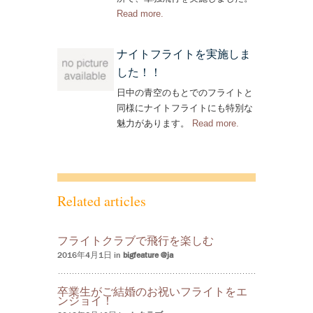
Read more
– ‘単独飛行を実施しました！’
.
ナイトフライトを実施しま
した！！
日中の青空のもとでのフライトと
同様にナイトフライトにも特別な
魅力があります。
Read more
– ‘ナイトフライト
.
を実施しまし
た！！’
Related articles
フライトクラブで飛行を楽しむ
2016年4月1日 in
bigfeature @ja
卒業生がご結婚のお祝いフライトをエ
ンジョイ！