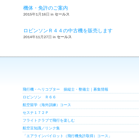
機体・免許のご案内
2015年1月16日 in
セールス
ロビンソンＲ４４の中古機を販売します
2014年11月27日 in
セールス
飛行機・ヘリコプター 操縦士・整備士｜募集情報
ロビンソン Ｒ６６
航空留学（海外訓練）コース
セスナ１７２Ｐ
フライトクラブで飛行を楽しむ
航空豆知識／リンク集
「エアラインパイロット（飛行機免許取得）コース」