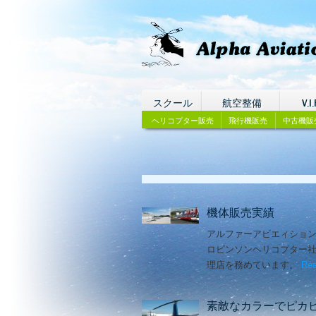
スクール
航空整備
V.I.
ヘリコプター販売
飛行機販売
中古機販
機体販売実績
アルファーアビエィショ
ロビンソンヘリコプター
理店を務めています。
Rea
素敵なカラーでピカ