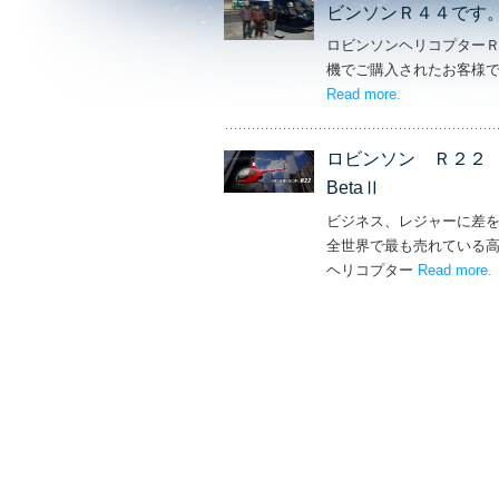
ビンソンＲ４４です
ロビンソンヘリコプター
機でご購入されたお客様
Read more
– ‘素敵なカ
.
ロビンソン Ｒ２
BetaⅡ
ビジネス、レジャーに差
全世界で最も売れている
ヘリコプター
Read more
–
.