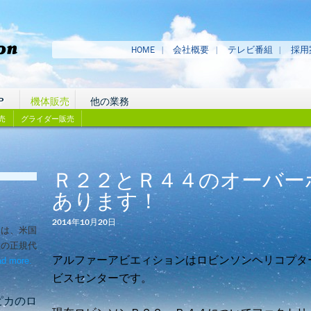
HOME
会社概要
テレビ番組
採用
P
機体販売
他の業務
売
グライダー販売
Ｒ２２とＲ４４のオーバー
あります！
2014年10月20日
ンは、米国
社の正規代
アルファーアビエィションはロビンソンヘリコプタ
d more
– ‘機体販売実績’
.
ビスセンターです。
ピカのロ