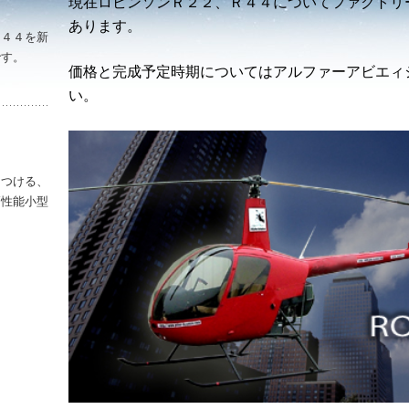
現在ロビンソンＲ２２、Ｒ４４についてファクトリ
。
あります。
Ｒ４４を新
です。
価格と完成予定時期についてはアルファーアビエィ
ラーでピカピカのロビンソンＲ４４です。’
い。
２
をつける、
高性能小型
 ‘ロビンソン Ｒ２２ BetaⅡ’