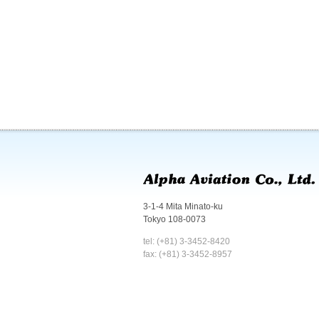
3-1-4 Mita Minato-ku
Tokyo 108-0073
tel: (+81) 3-3452-8420
fax: (+81) 3-3452-8957