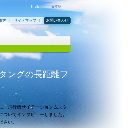
English
日本語
案内
サイトマップ
お問い合わせ
タングの長距離フ
に、飛行機サイテーションムスタ
についてインタビューしました。
ださい。