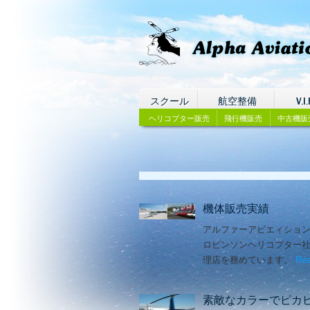
スクール
航空整備
V.I.
ヘリコプター販売
飛行機販売
中古機販
機体販売実績
アルファーアビエィショ
ロビンソンヘリコプター
理店を務めています。
Rea
素敵なカラーでピカ