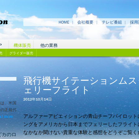
HOME
会社概要
テレビ番組
採用
P
機体販売
他の業務
売
グライダー販売
飛行機サイテーションムス
ェリーフライト
2012年10月14日
ンは、米国
社の正規代
アルファーアビエィションの青山チーフパイロット
d more
– ‘機体販売実績’
.
ングをアメリカから日本までフェリーした
フライト
なかなか聞けない貴重な体験と感想をどうぞご覧く
ピカのロ