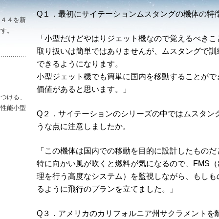
。
Q１．最初にサイテーションムスタングの機体の特
Ｒ４４を新
です。
「小型だけどやはりジェット機なので覚えるべきこ
ラーでピカピカのロビンソンＲ４４です。’
取り扱いは簡単ではありませんが、ムスタングで訓
できるようになります。
２
小型ジェット機でも簡単に国内を移動することがで
価値があると思います。」
をつける、
高性能小型
Q２．サイテーションのシリーズの中ではムスタン
 ‘ロビンソン Ｒ２２ BetaⅡ’
うな点に注意しましたか。
「この機体は国内での移動を目的に設計したものだ
特に向かい風が吹くと燃料が気になるので、FMS
理を行う高度なシステム）を監視しながら、もしも
るように飛行のプランを立てました。」
Q３．アメリカのカリフォルニア州サクラメントを