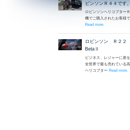
ビンソンＲ４４です
ロビンソンヘリコプター
機でご購入されたお客様
Read more
– ‘素敵なカ
.
ロビンソン Ｒ２
BetaⅡ
ビジネス、レジャーに差
全世界で最も売れている
ヘリコプター
Read more
–
.