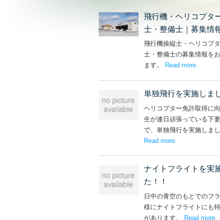
飛行機・ヘリコプタ
士・整備士｜募集情
飛行機操縦士・ヘリコプ
士・整備士の募集情報を
ます。
Read more
– ‘飛
.
単独飛行を実施しま
ヘリコプター免許取得に
生が連日頑張っている下
で、単独飛行を実施しま
Read more
– ‘単独飛行を
.
ナイトフライトを実
た！！
日中の青空のもとでのフ
様にナイトフライトにも
があります。
Read more
.