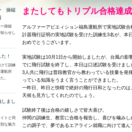
またしてもトリプル合格達成
ー 操縦
報
ター操縦
アルファーアビエィション福島運航所で実地試験合
お知らせし
計器飛行証明の実地試験を受けた訓練生3名が、本
行機・ヘリコプター 操縦士・整備士｜募集情報’
おめでとうございます。
した！
実地試験は10月1日から開始しましたが、台風の影
でに飛行試験を終了し、本日は口述試験を受けまし
向けて訓練
妻運航所
3人共に飛行は普段教官から教わっている技量を発
した。
っている知識をうまく言うことができました。
実施しました！’
一昨日、昨日と快晴で絶好の飛行日和となったのは
天候も見方してくれたのでしょう。
施しまし
試験終了後は合格の嬉しさで皆大喜び。
仲間の訓練生、教官に合格を報告し、喜びを噛みし
ライトと同
特別な魅力
この調子で、夢であるエアライン就職に向けて進ん
– ‘ナイトフライトを実施しました！！’