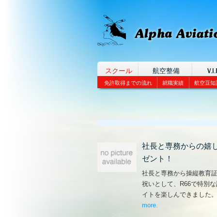
スクール
航空整備
V.I.
免許取得までの流れ
就職実績
航空豆知
社長と専務からの嬉
ゼント！
社長と専務から操縦教育
祝いとして、R66で特別
イトを楽しんできました
more
– ‘社長と専務からの
.