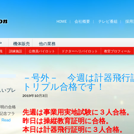
HOME
会社概要
テレビ番組
採用
P
機体販売
他の業務
識
訓練施設
公務員パイロット
ドクターヘリパイロット
教官プロフィール
－号外－ 今週は計器飛行
トリプル合格です！
しいプレ
2019年10月3日
証明の合格
先週は事業用実地試験に３人合格。
な記念フラ
昨日は操縦教育証明に合格。
。
Read
嬉しいプレゼント！’
本日は計器飛行証明に３人合格。