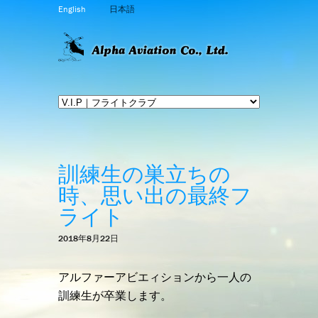
English
日本語
訓練生の巣立ちの
時、思い出の最終フ
ライト
2018年8月22日
アルファーアビエィションから一人の
訓練生が卒業します。