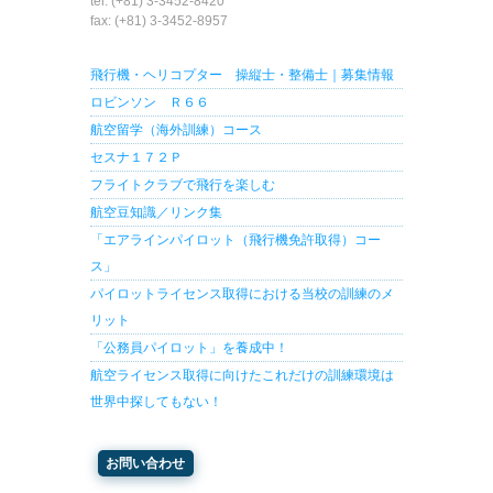
tel: (+81) 3-3452-8420
fax: (+81) 3-3452-8957
飛行機・ヘリコプター 操縦士・整備士｜募集情報
ロビンソン Ｒ６６
航空留学（海外訓練）コース
セスナ１７２Ｐ
フライトクラブで飛行を楽しむ
航空豆知識／リンク集
「エアラインパイロット（飛行機免許取得）コー
ス」
パイロットライセンス取得における当校の訓練のメ
リット
「公務員パイロット」を養成中！
航空ライセンス取得に向けたこれだけの訓練環境は
世界中探してもない！
お問い合わせ