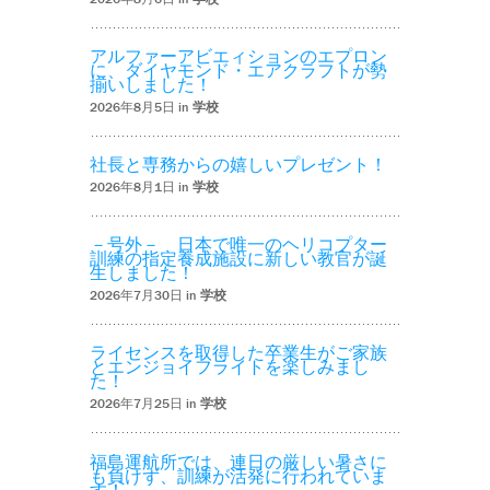
アルファーアビエィションのエプロン
に、ダイヤモンド・エアクラフトが勢
揃いしました！
2026年8月5日 in
学校
社長と専務からの嬉しいプレゼント！
2026年8月1日 in
学校
－号外－ 日本で唯一のヘリコプター
訓練の指定養成施設に新しい教官が誕
生しました！
2026年7月30日 in
学校
ライセンスを取得した卒業生がご家族
とエンジョイフライトを楽しみまし
た！
2026年7月25日 in
学校
福島運航所では、連日の厳しい暑さに
も負けず、訓練が活発に行われていま