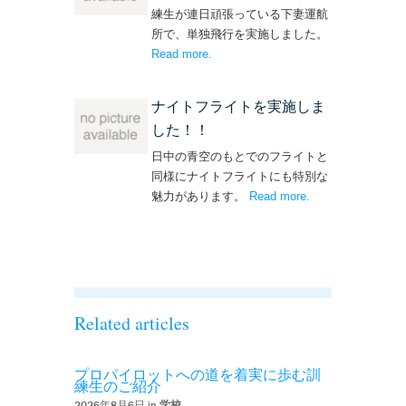
練生が連日頑張っている下妻運航
所で、単独飛行を実施しました。
Read more
– ‘単独飛行を実施しました！’
.
ナイトフライトを実施しま
した！！
日中の青空のもとでのフライトと
同様にナイトフライトにも特別な
魅力があります。
Read more
– ‘ナイトフライト
.
を実施しまし
た！！’
Related articles
プロパイロットへの道を着実に歩む訓
練生のご紹介
2026年8月6日 in
学校