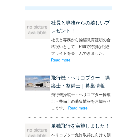
社長と専務からの嬉しいプ
レゼント！
社長と専務から操縦教育証明の合
格祝いとして、R66で特別な記念
フライトを楽しんできました。
Read more
– ‘社長と専務からの嬉しいプレゼン
.
ト！’
飛行機・ヘリコプター 操
縦士・整備士｜募集情報
飛行機操縦士・ヘリコプター操縦
士・整備士の募集情報をお知らせ
します。
Read more
– ‘飛行機・ヘリコプター
.
操縦士・整備士｜募集情報’
単独飛行を実施しました！
ヘリコプター免許取得に向けて訓