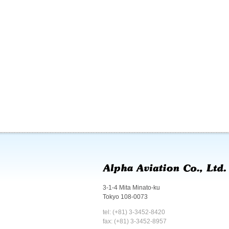
3-1-4 Mita Minato-ku
Tokyo 108-0073
tel: (+81) 3-3452-8420
fax: (+81) 3-3452-8957