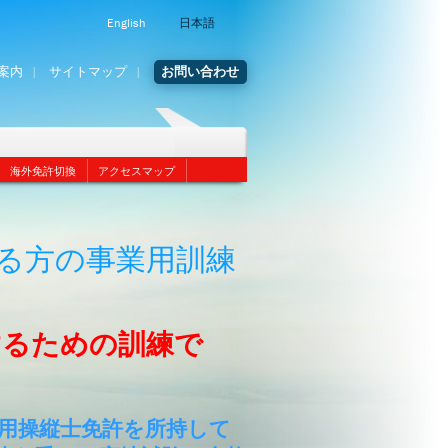
English
日本語
案内
サイトマップ
お問い合わせ
海外免許切換
アクセスマップ
る方の事業用訓練
するための訓練で
用操縦士免許を所持して