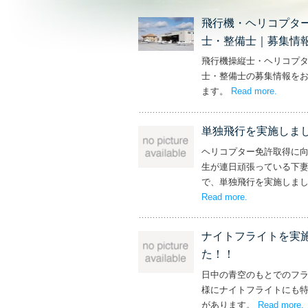
飛行機・ヘリコプタ
士・整備士｜募集情
飛行機操縦士・ヘリコプ
士・整備士の募集情報を
ます。
Read more
– ‘飛
.
単独飛行を実施しま
ヘリコプター免許取得に
生が連日頑張っている下
で、単独飛行を実施しま
Read more
– ‘単独飛行を
.
ナイトフライトを実
た！！
日中の青空のもとでのフ
様にナイトフライトにも
があります。
Read more
.