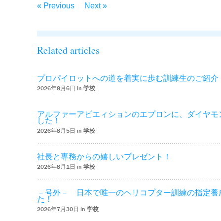
« Previous
Next »
Related articles
プロパイロットへの道を着実に歩む訓練生のご紹介
2026年8月6日 in
学校
アルファーアビエィションのエプロンに、ダイヤモ
した！
2026年8月5日 in
学校
社長と専務からの嬉しいプレゼント！
2026年8月1日 in
学校
－号外－ 日本で唯一のヘリコプター訓練の指定養
た！
2026年7月30日 in
学校