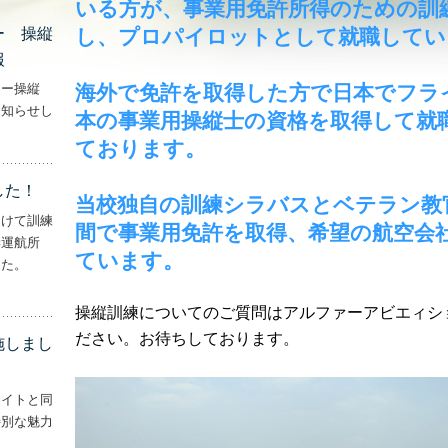
いる方が、事業用免許所得のための訓
ー 操縦
し、プロパイロットとして就職してい
報
海外で免許を取得した方で日本でフラ
ター操縦
お知らせし
本の事業用操縦士の資格を取得して就
行機・ヘリコプター 操縦士・整備士｜募集情報’
ております。
した！
当校独自の訓練シラバスとベテラン教
向けて訓練
間で事業用免許を取得、希望の航空会
妻運航所
ています。
した。
実施しました！’
操縦訓練についてのご質問はアルファーアビエィシ
ださい。お待ちしております。
施しまし
ライトと同
特別な魅力
– ‘ナイトフライトを実施しました！！’