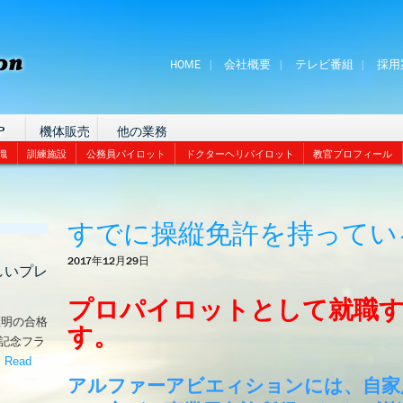
HOME
会社概要
テレビ番組
採用
P
機体販売
他の業務
識
訓練施設
公務員パイロット
ドクターヘリパイロット
教官プロフィール
すでに操縦免許を持ってい
2017年12月29日
しいプレ
プロパイロットとして就職
証明の合格
す。
な記念フラ
。
Read
嬉しいプレゼント！’
アルファーアビエィションには、自家