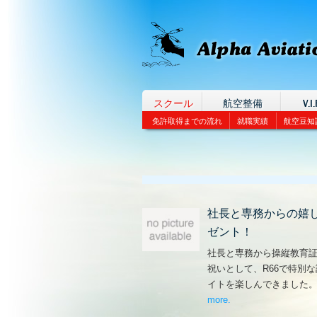
スクール
航空整備
V.I.
免許取得までの流れ
就職実績
航空豆知
社長と専務からの嬉
ゼント！
社長と専務から操縦教育
祝いとして、R66で特別
イトを楽しんできました
more
– ‘社長と専務からの
.