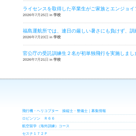
ライセンスを取得した卒業生がご家族とエンジョイ
2026年7月25日 in
学校
福島運航所では、連日の厳しい暑さにも負けず、訓
2026年7月23日 in
学校
官公庁の受託訓練生２名が初単独飛行を実施しまし
2026年7月21日 in
学校
飛行機・ヘリコプター 操縦士・整備士｜募集情報
ロビンソン Ｒ６６
航空留学（海外訓練）コース
セスナ１７２Ｐ