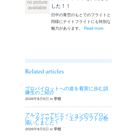
した！！
日中の青空のもとでのフライトと
同様にナイトフライトにも特別な
魅力があります。
Read more
– ‘ナイトフライト
.
を実施しまし
た！！’
Related articles
プロパイロットへの道を着実に歩む訓
練生のご紹介
2026年8月6日 in
学校
アルファーアビエィションのエプロン
に、ダイヤモンド・エアクラフトが勢
揃いしました！
2026年8月5日 in
学校