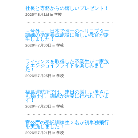
社長と専務からの嬉しいプレゼント！
2026年8月1日 in
学校
－号外－ 日本で唯一のヘリコプター
訓練の指定養成施設に新しい教官が誕
生しました！
2026年7月30日 in
学校
ライセンスを取得した卒業生がご家族
とエンジョイフライトを楽しみまし
た！
2026年7月25日 in
学校
福島運航所では、連日の厳しい暑さに
も負けず、訓練が活発に行われていま
す！
2026年7月23日 in
学校
官公庁の受託訓練生２名が初単独飛行
を実施しました！
2026年7月21日 in
学校