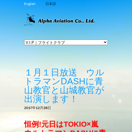
English
日本語
１月１日放送 ウル
トラマンDASHに青
山教官と山城教官が
出演します！
2017年12月28日
恒例!元日はTOKIO×嵐