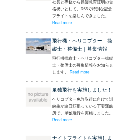
社長と専務から操縦教育証明の合
格祝いとして、R66で特別な記念
フライトを楽しんできました。
Read more
– ‘社長と専務からの嬉しいプレゼン
.
ト！’
飛行機・ヘリコプター 操
縦士・整備士｜募集情報
飛行機操縦士・ヘリコプター操縦
士・整備士の募集情報をお知らせ
します。
Read more
– ‘飛行機・ヘリコプター
.
操縦士・整備士｜募集情報’
単独飛行を実施しました！
ヘリコプター免許取得に向けて訓
練生が連日頑張っている下妻運航
所で、単独飛行を実施しました。
Read more
– ‘単独飛行を実施しました！’
.
ナイトフライトを実施しま